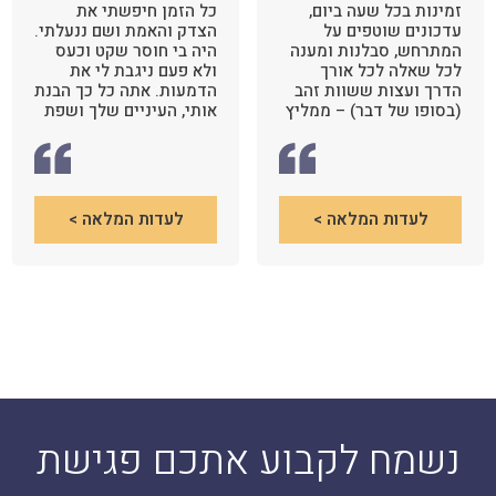
זמינות בכל שעה ביום,
כל הזמן חיפשתי את
עדכונים שוטפים על
הצדק והאמת ושם ננעלתי.
המתרחש, סבלנות ומענה
היה בי חוסר שקט וכעס
לכל שאלה לכל אורך
ולא פעם ניגבת לי את
הדרך ועצות ששוות זהב
הדמעות. אתה כל כך הבנת
(בסופו של דבר) – ממליץ
אותי, העיניים שלך ושפת
בחום.
הגוף שלך, הבעות פניך
והמילים החמות. כל הזמן
היית לטובתנו לטובת
הילדה, כך ידעתי כי אתה
הוא האדם הנכון לייצג
לעדות המלאה >
לעדות המלאה >
אותנו. זה החלק האמפטי,
החזק שבך.
נשמח לקבוע אתכם פגישת