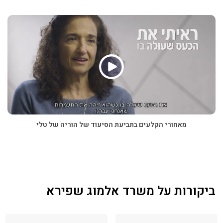
משרד אלמוג-שפירא ייצג לאורך שנות פעילותו לקוחות רבים,
ניהל תיקים מורכבים והותיר אחריו תיעוד כתוב של חוויות
לקוחות, כפי שהוא בא לידי ביטוי בביקורות ובהמלצות שנכתבו
לאורך השנים. המלצות אלו משקפות תקופה ודרך עבודה
משפטית, ומהוות חלק מההיסטוריה המקצועית של המשרד.
אלמוג-שפירא ביקורות: בעמוד זה מרוכזות ביקורות, המלצות
וחוות דעת של לקוחות המשרד לאורך שנות פעילותו. בלחיצה
על כל המלצה ניתן לקרוא את נוסחה המלא, כפי שנכתב על ידי
הלקוחות עצמם.
מאחורי הקלעים בתביעת הסיעוד של הוריה של טלי
ביקורות על משרד אלמוג שפירא