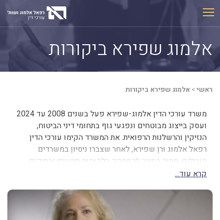
Ski
t
conten
אלמוג שפירא ביקורות
ראשי
>
אלמוג שפירא ביקורות
משרד עורכי הדין אלמוג-שפירא פעל בשנים 2008 עד 2024
ועסק בייצוג מבוטחים ונפגעי גוף בתחומי דיני הביטוח,
הנזיקין והרשלנות הרפואית. את המשרד הקימו עורכי הדין
רפאל אלמוג ורן שפירא, לאחר שצברו ניסיון במשרדים
מובילים, מתוך בחירה להתמקד בלקוחות פרטיים ובתיקים
שבהם נדרש שילוב של ידע משפטי והבנה רפואית, מול חברות
קרא עוד...
ביטוח וגופים גדולים.
לאורך שנות פעילותו טיפל משרד אלמוג-שפירא במאות
תיקים, בהם תיקים מורכבים ומאתגרים, ואף כאלה שזכו