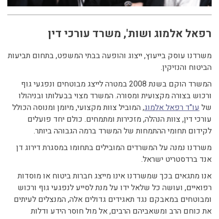
רפאל אלמוג ושות', משרד עורכי דין
משרדנו עוסק בייעוץ, ייצוג והופעה בבתי המשפט, בתחום תביעות
הביטוח והנזיקין.
המשרד הוקם בשנת 2008 במטרה לייצג מבוטחים ונפגעי גוף
ורכוש בצורה מקצועית ומסורה. המשרד מצוי בבעלותו ובניהולו
של
עו"ד רפאל אלמוג
, המוביל צוות מקצועי, מיומן ומנוסה הכולל
עורכי דין, צוות הנהלה, מזכירות ומתמחים. כולם יחד פועלים
לקידום תחומי ההתמחות של המשרד ברמה הגבוהה ביותר.
משרדנו נמנה על המשרדים המובילים בתחומו במסגרת דירוג דן
אנד ברדסטריט ישראל.
אנו מתגאים בכך שמשרדנו אינו מייצג חברות ביטוח או מוסדות
רפואיים, ועושה כל שלאל ידו על מנת לסייע לנפגעי גוף ורכוש
ומבוטחים במאבקם נגד תאגידים גדולים אלה, המנצלים לעיתים
את כוחם הרב ומשאביהם הרבים, אל מול חוסר הידע ודלות