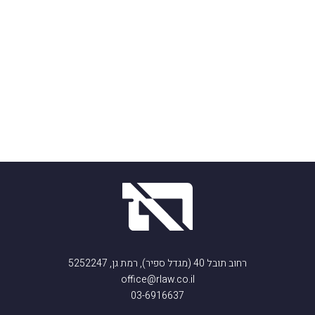
רחוב תובל 40 (מגדל ספיר), רמת גן, 5252247
office@rlaw.co.il
03-6916637