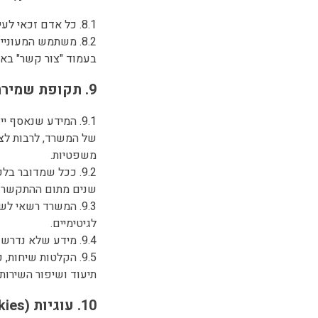
8.1. כל אדם זכאי לעיין במידע שנשמר עליו, ולבקש את תיקונו או מחיקתו, בהתאם להוראות החוק.
8.2. משתמש המעוני
בעמוד "צור קשר" באת
9. תקופת שמירת המידע
9.1. המידע שנאסף
של המשרד, לרבות לצור
משפטיות.
שנים מתום ההתקשרות,
9.3. המשרד רשאי ל
לגיטימיים.
9.4. מידע שלא נדרש עוד, יימחק או יישמר בצורה אנונימית בהתאם להוראות החוק.
9.5. הקלטות שיחו
תיעוד ושיפור השירות.
10. עוגיות (Cookies) וכלי מדידה