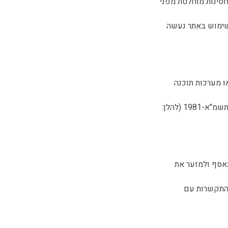
לחסינות מוחלטת מפני
השימוש באתר נעשה
או מערכות תוכנה
6.2. העברת המידע, ככל שתיעשה, תבוצע בכפוף להוראות הדין, לרבות חוק הגנת הפרטיות, התשמ"א-1981 (להלן:
הנאסף ולמזער את
 והתקשרות עם