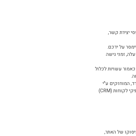
סי יצירת קשר,
ערכת ההפעלה, זמני גישה
כאמור עשויות לכלול
ה.
ד, המוחזקים ע"י
ספקים שונים בארץ ו/או בחו"ל, ובין היתר מערכות דיוור, דוא"ל, תקשורת, ניהול לידים, ניהול תיקי לקוחות (CRM)
יסוקו של האתר,