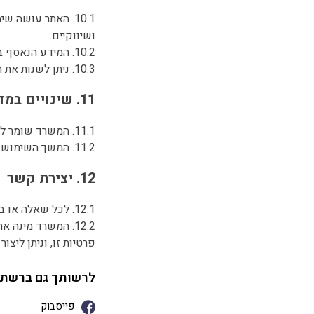
ושיווקיים.
10.2. המידע הנאסף באמצעות כלים אלה הינו סטטיסטי, מצרפי ואינו כולל פרטים מזהים.
10.3. ניתן לשנות את הגדרות הדפדפן כדי לחסום עוגיות, אולם פעולה זו עלולה לפגוע בחוויית השימוש באתר.
11. שינויים במדיניות הפרטיות
11.1. המשרד שומר לעצמו את הזכות לשנות מעת לעת את מדיניות הפרטיות.
11.2. המשך השימוש באתר לאחר עדכון המדיניות יהווה הסכמה לתנאים המעודכנים.
12. יצירת קשר
12.1. לכל שאלה או בקשה הנוגעת למדיניות פרטיות זו, ניתן לפנות אלינו דרך עמוד "צור קשר" באתר.
12.2. המשרד מינה
פרטיות זו, וניתן ליצ
לרשותך גם ברשתו
פייסבוק