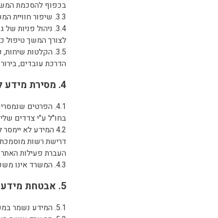
בכפוף להסכמת המש
3.3. שיפור חוויית המשתמש, התאמה אישית של תכנים, ביצוע ניתוחים סטטיסטיים ואנליטיים.
3.4. ניהול פניות 
לצורך המשך טיפול ככ
3.5. הקלטות שיחות
הדרכת עובדים, בירור פ
4. מסירת מידע לצדדים שלישיים
4.1. הפרטים שנמס
בחו"ל ע"י צדדים שליש
4.2 המידע לא יימס
דרישת רשות מוסמכת 
העברת פעילות האתר א
4.3. המשרד אינו משכיר או מוכר את המידע לצדדים שלישיים.
5. אבטחת מידע
5.1. המידע נשמר במערכות מאובטחות, תוך שימוש באמצעים מקובלים, לרבות הצפנת מידע, הגבלת גישה ו-SSL.