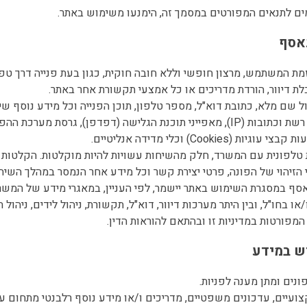
יוזמת המשתמש, מרצון חופשי וללא חובה חוקית, כגון בעת פנייה דרך טפ
ת דיוור, הורדת מדריכים או כל אמצעי תקשורת אחר באתר.
2.3. מידע טכני: מזהה רשת וכתובות (IP), מאפייני תוכנת הגלישה (דפדפן), גרסת מ
Cookies) וכלי מדידה אנליטיים.
רת טלפונית עם המשרד, חלק מהשיחות עשויות להיות מוקלטות. הקלטות 
 הזיהוי של הפונה, פרטי יצירת קשר וכל מידע אחר הנמסר במהלך השיח
הנאסף במסגרת השימוש באתר יישמר, לפי העניין, במאגרי מידע של המשר
 המפורטות במדיניות זו ובהתאם להוראות הדין.
מקצועיים, עדכונים משפטיים, מדריכים ו/או מידע נוסף רלבנטי מתחום ע