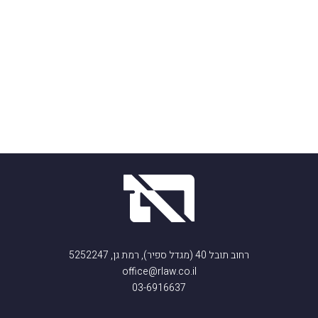
רחוב תובל 40 (מגדל ספיר), רמת גן, 5252247
office@rlaw.co.il
03-6916637