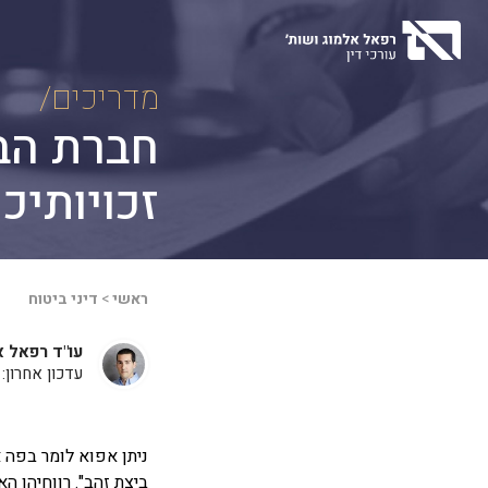
Ski
t
conten
מדריכים/
חברת הב
זכויותיכ
ראשי
>
דיני ביטוח
עו"ד רפאל א
עדכון אחרון: 18 במאי, 2025
ניתן אפוא לומר בפה א
ביצת זהב". רווחיהן 