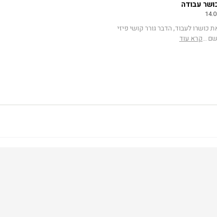
ושר עבודה
14.0
 כושרו לעבוד, הדבר גורר קושי פיזי
ם ...
קרא עוד