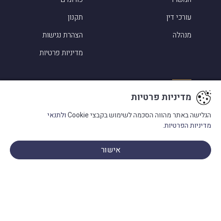
עורכי דין
תקנון
מנהלה
הצהרת נגישות
מדיניות פרטיות
תחומי עיסוק
מדיניות פרטיות
סיפורי הצלחה
הגלישה באתר מהווה הסכמה לשימוש בקבצי Cookie
ולתנאי
מדיניות הפרטיות.
אלמוג שפירא ביקורות
מעורבות בקהילה
אישור
פנו אלינו
מילון מונחים
בתקשורת