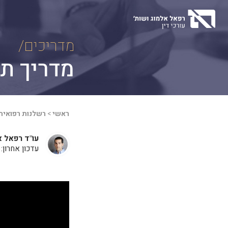
Ski
t
conten
מדריכים/
מדריך תב
ראשי
>
רשלנות רפואית
עו"ד רפאל א
עדכון אחרון: 22 ביוני, 2025