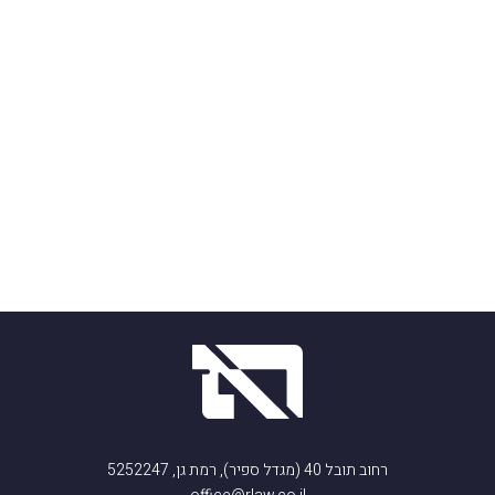
רחוב תובל 40 (מגדל ספיר), רמת גן, 5252247