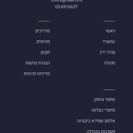
office@rlaw.co.il
03-6916637
ראשי
מדריכים
המשרד
פורומים
עורכי דין
תקנון
מנהלה
הצהרת נגישות
מדיניות פרטיות
תחומי עיסוק
סיפורי הצלחה
אלמוג שפירא ביקורות
מעורבות בקהילה