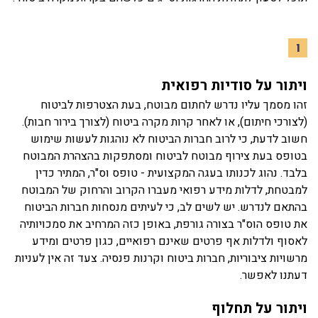
ו
ויתור על סודיות רפואית
זהו מסמך עליו נדרש לחתום מבוטח, בעת הצטרפות לביטוח
(לצורכי חיתום), או לאחר קרות מקרה ביטוח (לצורך בירור חבות).
חשוב לדעת, כי לרוב חברות הביטוח לא נוהגות לעשות שימוש
בטופס בעת צירוף מבוטח לביטוח ומסתפקות בהצהרת המבוטח
בלבד. נהוג לכנותו בעגה המקצועית - טופס וס"ר, המתיר כדין
למבטחת, לדלות מידע רפואי מעברו הקרוב והרחוק של המבוטח
בהתאם לנדרש. יש לשים לב, כי לעיתים מנסחות חברות הביטוח
את טופס הוס"ר בצורה גורפת, באופן כזה המרחיב את סמכויותיה
לאסוף ולדלות אף פרטים שאינם רפואיים, כגון פרטים ומידע
מרשויות ציבוריות, חברות ביטוח וקרנות פנסיה. צעד זה אין לעניות
דעתנו לאפשר.
ויתור על תחלוף