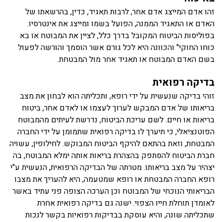
זהו אדם המייצג אדם אחר, לרבות תאגיד, כדין, בהרשאתו של
האדם או התאגיד הממנה, הפועל בשמו ומייצג את אינטרסיו.
בפוליסות הביטוח המקובל בדרך כלל, לציין את המבוטח או בא
כוחו החוקי" והכוונה היא לכל גורם אשר הוסמך והורשה לפעול
בשם האדם המבוטח או תאגיד אחר מול המבטחת.
בדיקה רפואית
זוהי בדיקה שנעשית על ידי רופא, ותכליתה הוא לבחון את מצב
בריאותו של אדם המבקש לערוך לעצמו או לאדם אחר, ביטוח
בריאות או חיים. לשם עריכת הביטוח, נדרשת לעיתים מהמבוטח
הפוטנציאלי, כי תיערך לו בדיקה רפואית שתמומן על ידי החברה
המבטחת, וזאת בהתאם להיקף הביטוח המבוקש. לחילופין, עשויה
חברת הביטוח להסתפק בהצהרת בריאות אותה ימלא המבוטח, בה
יצהיר על מצב בריאותו. מטרתה של הבדיקה הרפואית, הנעשית ע"י
רופא החברה המבטחת או רופא שמטעמה, היא להעריך את מצבו
הבריאותי הנוכחי של המבוטח וכן הערכה הצופה פני עתיד באשר
לאומדן תוחלת חייו הצפוי. ישנה גם בדיקה רפואית אחרת
שתכליתה שונה, והיא עוסקת בבדיקות רפואיות בקשר לנכות