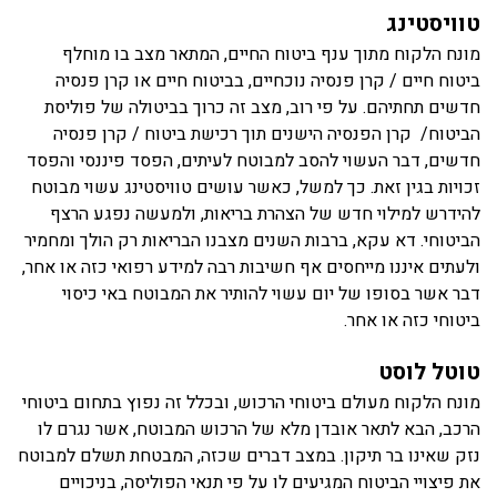
טוויסטינג
מונח הלקוח מתוך ענף ביטוח החיים, המתאר מצב בו מוחלף
ביטוח חיים / קרן פנסיה נוכחיים, בביטוח חיים או קרן פנסיה
חדשים תחתיהם. על פי רוב, מצב זה כרוך בביטולה של פוליסת
הביטוח/ קרן הפנסיה הישנים תוך רכישת ביטוח / קרן פנסיה
חדשים, דבר העשוי להסב למבוטח לעיתים, הפסד פיננסי והפסד
זכויות בגין זאת. כך למשל, כאשר עושים טוויסטינג עשוי מבוטח
להידרש למילוי חדש של הצהרת בריאות, ולמעשה נפגע הרצף
הביטוחי. דא עקא, ברבות השנים מצבנו הבריאות רק הולך ומחמיר
ולעתים איננו מייחסים אף חשיבות רבה למידע רפואי כזה או אחר,
דבר אשר בסופו של יום עשוי להותיר את המבוטח באי כיסוי
ביטוחי כזה או אחר.
טוטל לוסט
מונח הלקוח מעולם ביטוחי הרכוש, ובכלל זה נפוץ בתחום ביטוחי
הרכב, הבא לתאר אובדן מלא של הרכוש המבוטח, אשר נגרם לו
נזק שאינו בר תיקון. במצב דברים שכזה, המבטחת תשלם למבוטח
את פיצויי הביטוח המגיעים לו על פי תנאי הפוליסה, בניכויים