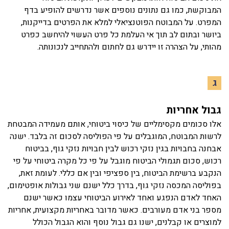
המבוקשת, כמו גם נתונים נוספים אשר נדרשים להופיע בדף
המפרט. על המבוטח הפוטנציאלי למלא את הפרטים בדייקנות,
ביושר ובתום לב תוך אי העלמת כל פרט העשוי להיחשב כפרט
מהותי, על הצהרה זו יידרש גם לחתום ולהתחייב לנכונותה.
ג
גבול אחריות
אלו סכומים מקסימליים של כיסוי ביטוחי, אותם מעמידה המבטחת
לרשות המבוטח, המוגבלים על פי הפוליסה לסכום זה בלבד. ישנה
אבחנה בחבויות בגין נזקי רכוש לבין חבויות נזקי גוף, בביטוח
רכוש, סכום תגמולי הביטוח מוגבל על פי כל מקרה ביטוחי על פי
הנקבע ברשימת הביטוח, בין ספציפי ובין אם כללי. לעומת זאת,
בפוליסה המכסה נזקי גוף, בדרך כלל ישנם שני גבולות אופטימום,
האחד לאדם הנפגע ואחד לאירוע הביטוחי עצמו כאשר ישנם
מספר בני אדם מעורבים. כאשר מדובר באחריות מקצועית, אחריות
למוצרים או קבלנים, ישנו גם גבול נוסף והוא הגבול הכולל