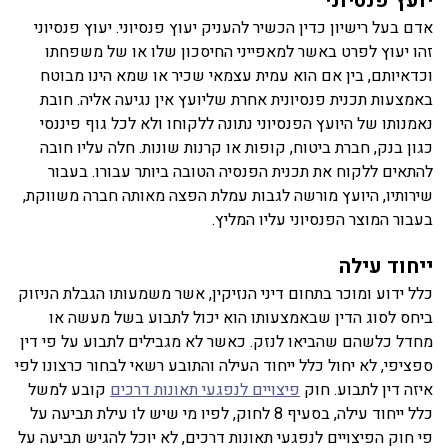
יועץ פנסיוני
אדם בעל רישיון כדין הכשיר להעניק יעוץ פנסיוני. יעוץ פנסיוני
זהו יעוץ לפרט באשר למאפייני החיסכון שלו או של משפחתו
וכדאיותם, בין אם הוא עמית עצמאי שכיר או שמא הינו מבוטח
באמצעות תכנית פנסיונית אחרת שליועץ אין נגיעה אליה. חובת
נאמנותו של היועץ הפנסיוני נתונה ללקוחו ולא לכל גוף פיננסי
כגון בנק, חברת ביטוח, קופות או קרנות שונות. חלה עליו חובה
להתאים ללקוח את תכנית הפנסיה הטובה ביותר עבורו. בעבור
שירותיו, היועץ מורשה לגבות עמלת הפצה מאותה חברה משווקת,
בעבור המוצר הפנסיוני עליו המליץ.
ייחוד עילה
כלל ידוע ומוכר בתחום דיני הנזיקין, אשר משמעותו הגבלת הניזוק
ביחס לסוג הדין שבאמצעותו הוא יכול לתבוע בשל מעשה או
מחדל כלשהם שהביאו לנזק. כאשר לא מגבילים לתבוע על פי דין
ספציפי, לא יחול כלל ייחוד העילה והתובע רשאי לבחור כרצונו לפי
איזה דין לתבוע. חוק
פיצויים לנפגעי תאונות דרכים
קובע למשל
כלל ייחוד עילה, בסעיף 8 לחוק, לפיו מי שיש לו עילת תביעה על
פי חוק הפיצויים לנפגעי תאונות דרכים, לא יוכל להגיש תביעה על