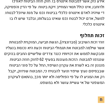
אירע נזק אשר למבוטח אינטרס בו. חוק חוזה הביטוח לאורכו
ולרוחבו, אינו כולל תנאי המחייב זיקת ביטוח. על פי הדין והפסיקה,
די שיהיה לאדם אינטרס כלכלי בביטוח נכס על מנת שיוכל לבטחו.
למשל, אדם יכול לבטח נכס שאינו בבעלותו, ובלבד שיש לו בו
אינטרס כלכלי.
זכות תחלוף
זוהי זכות השיבוב (סברוגציה), הגשת תביעה, המוקנית למבטחת
אשר שילמה למבוטח את תגמולי הביטוח וכעת היא נכנסת בנעליו
ומבקשת לממש את זכויותיו כנגד צדדים שלישיים החבים בנזקים
שנגרמו למבוטח. הזכות מעוגנת בסעיף 62 לחוק חוזה הביטוח.
מנגנון זה בא לשרת את עקרון השיפוי, החל על כל סוגי הביטוח
שבבסיסם נעוץ שיפוי ונועד להבטיח כי, המבוטח שניזוק, יקבל
רק את המגיע לו על פי הפוליסה ולא יותר מכך, בהתאם לעיקרון
המשפטי של אי עשיית עושר ולא במשפט.
ח