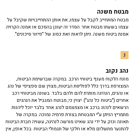
מבטח משנה
מבטח המתחייב לקבל על עצמו, את אותן ההתחייבויות שקיבל על
עצמו בשעתו מבטח אחר. הסדר זה יעוגן בהסכם או אמנה הקרויה
אמנת ביטוח משנה. ניתן לראות זאת כסוג של "פיזור סיכונים".
נ
נהג נקוב
מונח הלקוח מענף ביטוחי הרכב. במקרה שברשימת הביטוח,
המצורפת בדרך כלל לפוליסת הביטוח, מצוין שם ספציפי של נהג
או נהגים, הנהיגה מותרת להם ולהם בלבד. בשונה מביטוחי רכב
אחרים ("ביטוח כל נהג"). יצוין כי, מבוטח המגביל את הנהגים
הרשאים לנהוג ברכב או מצמצמם לנהג אחד בלבד יוכל ליהנות
מתמריץ הניתן ע"י המבטחת בצורת פרמיה נמוכה. במקרה של
תאונה ונזק על ידי נהג שאינו מורשה לנהיגה, עשויה חברת הביטוח
להתנער מתשלום מלא או חלקי של תגמולי הביטוח. בכל אופן, אין