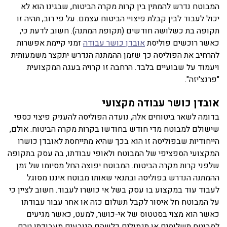
המבוטח נדרש להמתין בין קרות מקרה הביטוח, שבגינו הוא לא
יכול לעבוד לבין קבלת פיצויי הביטוח עצמם. על פי רוב, תהיה זו
תקופה בת כשלושה חודשים (תקופת המתנה). חשוב לדעת כי,
כאשר רוכשים פוליסת
אובדן כושר עבודה
זמני קיימת אפשרות
להרחיב את הפוליסה כך שזמן ההמתנה הנדרש יתקצר משמעותית
ויעמוד על שבועיים בלבד. הרחבה זו קרויה בעגה המקצועית
"פרנצ'יזה".
אובדן כושר עבודה מקצועי
בדומה לשאר ביטוחים אלה, נועדה הפוליסה להעניק פיצוי כספי
שישולם למבוטח מדי חודש בחודשו בקרות מקרה הביטוח. אולם,
הייחודיות שבפוליסה זו הוא בכך שהיא מתייחסת לאובדן כושרו
המקצועי הספציפי של המבוטח ולאופי עבודתו, בה עסק בתקופה
שלפני קרות מקרה הביטוח. המבוטח יפוצה החל מסיומו של זמן
ההמתנה הנדרש בפוליסה ובתנאי שאותו מבוטח איננו מסוגל
לעבוד עוד במקצוע בו עסק בשל אי כושרו לעבוד. חשוב לציין כי
על המבוטח חל איסור לקבל תשלום כזה או אחר עבור עבודתו
כאשר הוא מצוי בסטטוס של אי-כושר, למעט, כאשר מגיעים
למבוטח תשלומים או תגמולים כלשהם הנובעים מעבודתו טרם