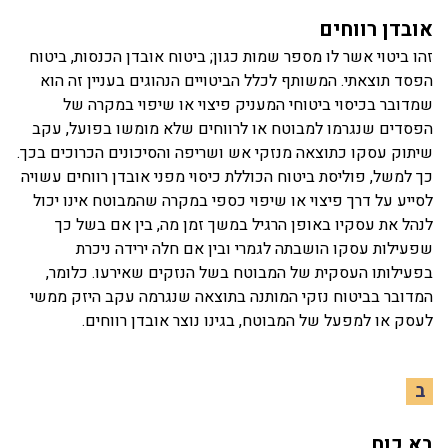
אובדן רווחים
זהו ביטוי אשר לו מספר שמות כגון; ביטוח אובדן הכנסות, ביטוח
הפסד תוצאתי. המשותף לכלל הביטויים הנהוגים בעניין זה הוא
שמדובר בכיסוי ביטוחי המעניק פיצוי או שיפוי במקרה של
הפסדים שנגרמו למבוטח או לרווחים שלא מומשו בפועל, עקב
שיתוק עסקו כתוצאה מנזקי אש ושריפה והסיכונים הכרוכים בכך.
כך למשל, פוליסת ביטוח הכוללת כיסוי מפני אובדן רווחים עשויה
לסייע על דרך פיצוי או שיפוי כספי במקרה שהמבוטח אינו יכול
לנהל את עסקיו באופן הרגיל במשך זמן מה, בין אם בשל כך
שפעילות עסקו הושבתה לגמרי ובין אם חלה ירידה ניכרת
בפעילותו העסקית של המבוטח בשל הנזקים שאירעו. כלומר,
המדובר בביטוח נזקי המותנה בתוצאה שנגרמה עקב היזק ממשי
לעסק או למפעל של המבוטח, בגינו נוצר אובדן רווחים.
ב
בא כוח