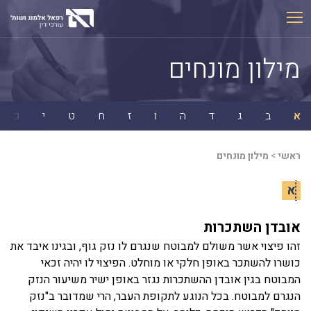
Ski
t
conten
מילון מונחים
א
ב
ג
ד
ה
ו
ז
ח
ט
י
כ
ראשי
>
מילון מונחים
א
אובדן השתכרות
זהו פיצוי אשר משולם למבוטח שנגרם לו נזק גוף, ובגינו איבד את
כושרו להשתכר באופן חלקי או מוחלט. הפיצוי לו יהיה זכאי
המבוטח בגין אובדן ההשתכרות נגזר באופן ישיר משיעור הנזק
הנגרם למבוטח. בכל הנוגע לתקופת העבר, הרי שמדובר ב"נזק