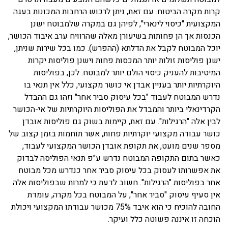
קרות מקרה הביטוח. עם זאת, ניתן לרכוש הרחבות המכונות בעגה
המקצועית "כיסוי לינארי", לפיהן גם במקרה שלמבוטח ישנן
הכנסות אך הן פחותות בשיעורן מאלה שהרוויח ערב איבוד הכושר,
יוכל המבוטח לקבל את הדלתא (ההפרש).
כמו בכל שירות שניתן,
ישנן פוליסות זולות יותר המכסות פחות וישנן פוליסות יקרות
המיטיבות להעניק כיסוי הולם יותר למבוטח. לכן, בפוליסות
היוקרתיות יותר בעניין אבדן אי כושר מקצועי, כלל אין תנאי בו
נדרש המבוטח לעבוד "בכל עיסוק סביר אחר" וזהו גם ההבדל
הקרדינאלי ביותר והמבדל את הפוליסות היוקרתיות של אי-הכושר
לבין אלה "הרגילות". עם זאת, קיימות בשוק גם פוליסות אובדן
כושר עבודה מקצועי יוקרתיות פחות, אשר תוחמות בזמן קצוב של
מספר שנים מועט, את תקופת אובדן הכושר המקצועי לעבוד,
כאשר בתום התקופה המבוטח נדרש ע"פ תנאי הפוליסה לבדוק
את אפשרותו לעסוק בכל עיסוק סביר אחר כנדרש מכל מבוטח
אחר בפוליסות "הרגילות". חשוב לדעת כי למרות שבפוליסות אלה
אין סעיף עיסוק "סביר אחר", על המבוטח בכל מקרה, עומדת
החובה להוכיח כי הוא איבד 75% מכושר עבודתו המקצועי ויכולת
הוכחה זו איננה פשוטה כלל ועיקר.