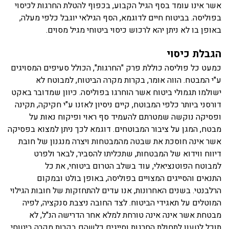
אשר אינו עומד בסף הגיל הקבוע, בכפוף להטלת החרגות לכיסוי
בפוליסה. בביטוח חיים לדוגמא, הסף הגילאי יוגבל כלפי מעלה,
באופן בו לא ניתן יהא לרכוש כיסוי ביטוחי מגיל מסוים.
הגבלת כיסוי
כמעט כל פוליסה כוללת פרק "החרגות", הכולל סעיפים המסויגים
ע"י המבטח. הווה אומר, בקרות מקרה הביטוח, למבוטח לא
ישולמו תגמולי ביטוח אשר הוחרגו בפוליסה. כיוון שמדובר באקט
דורסני ביותר כלפי המבוטח, קיים ניסיון לאזנו ע"י חקיקה, תקינה
ופסיקה נוקשה שמטרתם להעמיד סף ראוי ופיקוח נאות על
מבטח, המגן על ציבור המבוטחים. דוגמא לכך ניתן למצוא בפסיקה
אשר אינה חוסכת את שבטה מהמבטחות ויצרה מנגנון של חובת
דיווח ווידוא של המבטחות, שתכליתו להסביר, לבאר ולפרט
למבוטח הפוטנציאלי, עוד בשלב הטרום ביטוחי, את כל
התנאים והסייגים המצויים בפוליסה, באופן בולט ובמקום
הרלבנטי. בשנים האחרונות, אנו עדים להתחזקות של חובות הגילוי
המוטלים על תאגידי הביטוח. לצד החובה ניצבת סנקציה, לפיה
מבטחת אשר אינה אינה טורחת למלא אחר הדרישה הנ"ל, לא
תוכל לטעון לתחולת החרגות וסייגים כלשהם בקרות מקרה ביטוחי.