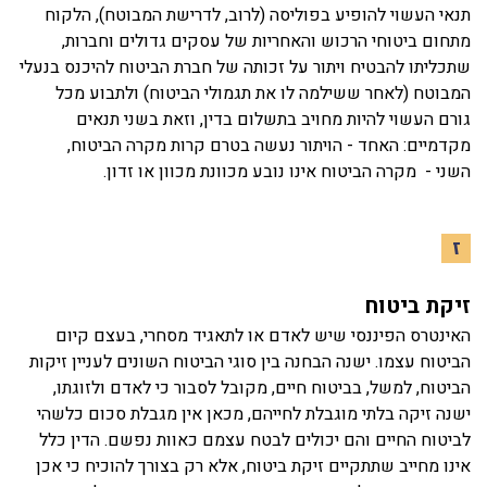
תנאי העשוי להופיע בפוליסה (לרוב, לדרישת המבוטח), הלקוח
מתחום ביטוחי הרכוש והאחריות של עסקים גדולים וחברות,
שתכליתו להבטיח ויתור על זכותה של חברת הביטוח להיכנס בנעלי
המבוטח (לאחר ששילמה לו את תגמולי הביטוח) ולתבוע מכל
גורם העשוי להיות מחויב בתשלום בדין, וזאת בשני תנאים
מקדמיים: האחד - הויתור נעשה בטרם קרות מקרה הביטוח,
השני - מקרה הביטוח אינו נובע מכוונת מכוון או זדון.
ז
זיקת ביטוח
האינטרס הפיננסי שיש לאדם או לתאגיד מסחרי, בעצם קיום
הביטוח עצמו. ישנה הבחנה בין סוגי הביטוח השונים לעניין זיקות
הביטוח, למשל, בביטוח חיים, מקובל לסבור כי לאדם ולזוגתו,
ישנה זיקה בלתי מוגבלת לחייהם, מכאן אין מגבלת סכום כלשהי
לביטוח החיים והם יכולים לבטח עצמם כאוות נפשם. הדין כלל
אינו מחייב שתתקיים זיקת ביטוח, אלא רק בצורך להוכיח כי אכן