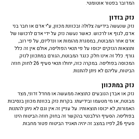
המדובר בפטור אוטומטי.
נזק בזדון
נזק שנעשה בידיעה צלולה ובכוונת מכוון, ע"י אדם או חבר בני
אדם, לגוף או לרכוש. כאשר נעשה נזק על ידי אדם לרכושו של
אדם אחר המבוטח, במסגרת מהומות או ונדליזם, על פי רוב,
ותוצאות הנזקים יכוסו על פי תנאי הפוליסה, אולם אין זה כלל
גורף. כלל זה אינו חלק כנגד המבוטח, הגורם במתכוון לנזק
המכוסה בפוליסה. במקרה כזה, יחולו תנאי סעיף 26 לחוק חוזה
הביטוח, עליהם לא ניתן להתנות.
נזק במתכוון
נזק או אבדן הנובעים כתוצאה ממעשה או מחדל זדוני, מצד
מבוטח, או מי מטעמו ובידיעתו. בקרות נזק בכוונת מכוון בנסיבות
האמורות, לא יכוסו תוצאותיו. על עניין זה אין וגם לא ניתן להתנות
בפוליסה. הסעיף הרלבנטי בהקשר זה בחוק חוזה הביטוח הינו
סעיף 26, לפיו במצב זה יהיה תאגיד הביטוח פטור מחבות.