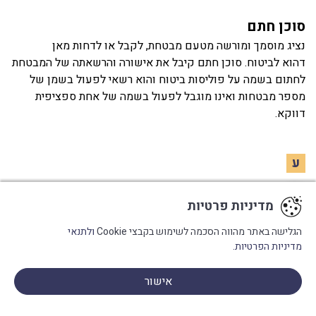
סוכן חתם
נציג מוסמך ומורשה מטעם מבטחת, לקבל או לדחות מאן
דהוא לביטוח. סוכן חתם קיבל את אישורה והרשאתה של המבטחת
לחתום בשמה על פוליסות ביטוח והוא רשאי לפעול בשמן של
מספר מבטחות ואינו מוגבל לפעול בשמה של אחת ספציפית
דווקא.
ע
עורך דין ביטוח
מדיניות פרטיות
משפטן בהשכלתו והכשרתו, המוסמך לעסוק בעריכת דין, על פי
הגלישה באתר מהווה הסכמה לשימוש בקבצי Cookie
ולתנאי
חוק לשכת עורכי הדין בישראל. תחום עיסוקו ומומחיותו, הינו
מדיניות הפרטיות.
תחום דיני הביטוח. לרוב, עוסק אף בתחום דיני הנזיקין, המשיק
לתחום זה. בשנים האחרונות ניתן לצפות במגמה ההולכת וגוברת
אישור
בקרב משרדי עורכי הדין להפיכה של משרדי "נישה", מתוך מגמה
פנו אלינו
לספק שירותים משפטיים איכותיים ומקצועיים יותר.