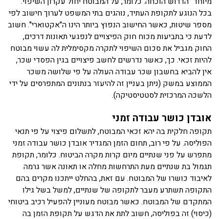
מיוחד" הדרוש הוכחה. כלומר, על המבוטח יחול עקרון השיפוי.
בכל הנוגע לתקופת העתיד, נוהגים בתי המשפט לערוך חישוב לפי
מספר שיטות, כאשר החישוב הנפוץ ביותר הינו ה"אקטוארי". חשוב
לדעת כי בתביעות מכוח חוק הפיצויים לנפגעי תאונות דרכים,
החוק מגביל את סכום השיפוי לתקרה מקסימלית לה עשוי מבוטח
להיות זכאי. כך, כאשר נדרשים לחשב פיצויים בגין הפסדי שכר,
אין להביא בחשבון שכר עבודה העולה על פי שלושה משכר
הממוצע במשק (ניתן בעניין זה להיעזר בנתונים המתפרסים על ידי
הלשכה המרכזית לסטטיסטיקה).
אובדן כושר עבודה זמני
תקופה חלקית בה יהא זכאי המבוטח, לתשלום פיצוי על פי תנאי
הפוליסה. על פי רוב, תחום הזמן המגדיר אובדן כושר עבודה זמני
מתפרש על פני שנתיים מיום קרות מקרה הביטוח. כלומר, תקופת
תגמול בת שנתיים מעת התרחשות מחלה או תאונה אשר גרמה
לאיבוד כושרו של המבוטח. עם זאת, בהחלט ייתכנו מקרים בהם
התקופה תשתרע מעבר לתקופה של שנתיים, למשל בשל גילו
המתקדם של המבוטח. כאשר מבוטח מעוניין להפעיל רכיב ביטוחי
(כיסוי) זה בפוליסה, חשוב לתת את הדגש על תקופת הזמן בה