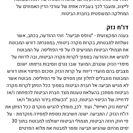
לייצוג, ומעבר לכך בעבירה אתית של עורכי הדין האמונים על
המחלקה המשפטית בחברת הביטוח.
דו"ח נזק
בעגה המקצועית - "טופס תביעה". זוהי ההודעה, בכתב, אשר
נשלחת למבטחת, בקרות מקרה ביטוחי, במסגרתה דורש המבוטח
את תגמולי הביטוח המגיעים לו על פי הפוליסה. על המבוטח
להגיש את ההודעה בסמוך לקרות מקרה הביטוח, ובה לדווח על
מימדי הנזק שנגרם, המועד שבו נגרם ונסיבות גרימתו. ישנם
מצבים בהם מועדי דיווח על קרות הנזק וסכום הפיצוי אותו דורש
המבוטח מוגבלים לחלון זמן מסוים על פי הפוליסה. מבוטח אשר
לא מגיש תביעה אל חברת הביטוח בסמוך ככל הניתן לקרות מקרה
הביטוח מסתכן בהעלאת טענות מצד חברת הביטוח להפחתה ו/או
לדחייה של הכיסוי הביטוח, כגון: "הכשלת בירור החבות" ו/או
"גרימת נזק ראייתי", ועוד. לכן, מומלץ להגיש מוקדם ככל הניתן את
דו"ח הנזק / התביעה. ישנה חשיבות נוספת למסירה מוקדמת - על
פי חוק חוזה הביטוח, תגמולי הביטוח ישולמו למבוטח בתוך 30
ימים מהיום שהגיש תביעה ומסר למבטח את מלוא הפרטים