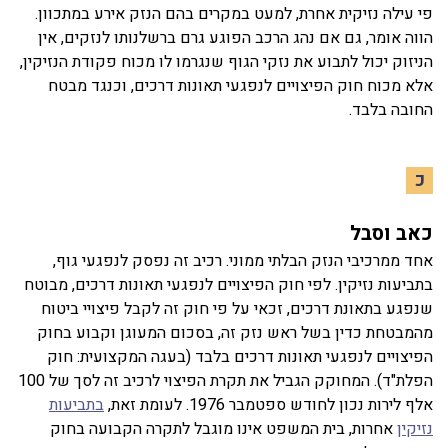
פי עילה נזיקית אחרת, למעט במקרים בהם הנזק אירע במתכוון.
הווה אומר, גם אם נהג הרכב הפוגע גרם ברשלנותו לנזקים, אין
הניזוק יכול לתבוע את נזקי הגוף שנגרמו לו מכוח פקודת הנזיקין,
אלא מכוח חוק הפיצויים לנפגעי תאונות דרכים, וכנגד מבטח
החובה בלבד.
כ
כאב וסבל
אחד ממרכיבי הנזק הבלתי ממוני. רכיב זה נפסק לנפגעי גוף,
בתביעות נזיקין. לפי חוק הפיצויים לנפגעי תאונות דרכים, מבוטח
שנפגע בתאונת דרכים, זכאי על פי חוק זה לקבל פיצויי ביטוח
מהמבטחת כדין בשל ראש נזק זה, בסכום המעוגן וקבוע בחוק
הפיצויים לנפגעי תאונות דרכים בלבד (בעגה המקצועית: חוק
הפלת"ד). המחוקק הגביל את תקרת הפיצוי לרכיב זה לסך של 100
אלף לירות נכון לחודש ספטמבר 1976. לעומת זאת,
בתביעות
נזיקין
אחרות, בית המשפט אינו מוגבל לתקרה הקבועה בחוק