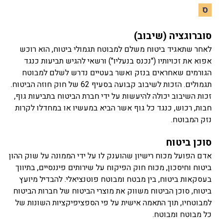
ס
סוברוגציה (שיבוב)
לאחר שתאגיד ביטוח משלם למבוטח תגמולי ביטוח, הוא רוכש
אפוא את זכויותיו ("נכנס בנעליו") ורשאי להגיש תביעות כנגד
הגורמים שאחראים בנזק ואשר בעטיים נדרש לשלם למבוטח
תגמולים. הזכות לשיבוב קבועה בסעיף 62 של חוק חוזה הביטוח.
זכות השיבוב יכולה להיעשות על ידי חברת הביטוח בתביעות גוף,
חבות, רכוש, כנגד כל גוף אשר הביא במעשיו או במחדלו לקרות
נזק המבוטח.
סוכן ביטוח
אדם הפועל מכוח רישיון שהוענק לו על ידי הממונה על שוק ההון
ביטוח וחיסכון, מכוח חוק הפיקוח על שירותים פיננסיים, בתיווך
בעסקאות ביטוח, בין מבטח ומבוטח פוטנציאלי. להבדיל מיועץ
ביטוח, סוכן הביטוח משווק את מוצרי הביטוח של חברות הביטוח
למבוטחיו, תוך התאמה אישית על פי הספציפיקציות השונות של
כל מבוטח ומבוטח.