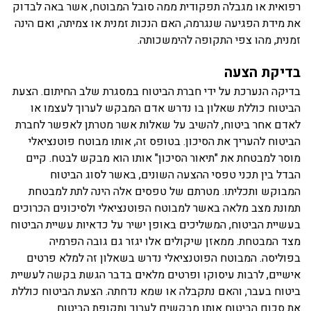
רפואית או מגבלה תפקודית ממה סובל המבוטח, אשר באה לבדוק
את מידת הפגיעה שנגרמה, האם הנכות זמנית או צמיתה, ואם הינה
זמנית, מהו צפי התקופה להימשכותה.
בדיקת הצעה
בדיקה הנערכת על ידי חברת הביטוח במסגרת שלב החיתום. הצעת
הביטוח כוללת שאלון בו נדרש אדם המבקש לערוך לעצמו או
לאדם אחר ביטוח, להשיב על שאלות אשר מטרתן לאפשר לחברת
הביטוח להעריך את הסיכון. בטופס זה, אותו מבוטח פוטנציאלי
מוסר למבטחת את "תיאור הסיכון" אותו הוא מבקש לבטח. קיים
הבדל בין תכני טפסי ההצעה השונים, באשר לסוג הביטוח
המבוקש ותכליתו. מטרתם של טפסים אלה הינה לתת למבטחת
תמונת מצב מלאה באשר למבוטח הפוטנציאלי ולסיכונים הכרוכים
בעשיית הביטוח, המשליכים באופן ישיר על כדאיות עשיית הביטוח
מצד המבטחת. ממאזן שיקולים אלו יגזר גם גובה הפרמיה
בפוליסה. המבוטח הפוטנציאלי נדרש בשאלון זה למלא פרטים
אישיים, לרבות עיסוקו ופרטים מלאים בדבר הגשת בקשה לעשיית
ביטוח בעבר, והאם נתקבלה או שמא נדחתה. הצעת הביטוח כוללת
את סכום הביטוח אותו מבקשים לערוך ותקופת הביטוח