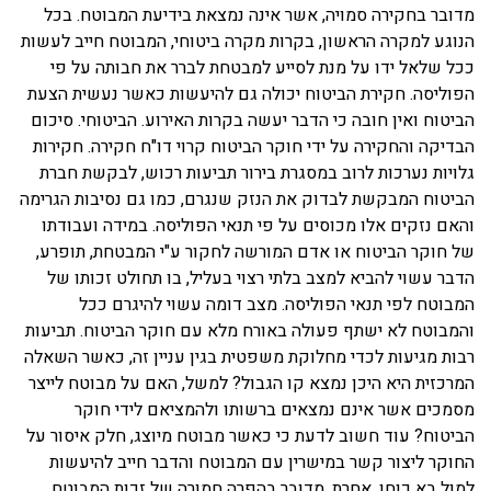
מדובר בחקירה סמויה, אשר אינה נמצאת בידיעת המבוטח. בכל
הנוגע למקרה הראשון, בקרות מקרה ביטוחי, המבוטח חייב לעשות
ככל שלאל ידו על מנת לסייע למבטחת לברר את חבותה על פי
הפוליסה. חקירת הביטוח יכולה גם להיעשות כאשר נעשית הצעת
הביטוח ואין חובה כי הדבר יעשה בקרות האירוע. הביטוחי. סיכום
הבדיקה והחקירה על ידי חוקר הביטוח קרוי דו"ח חקירה. חקירות
גלויות נערכות לרוב במסגרת בירור תביעות רכוש, לבקשת חברת
הביטוח המבקשת לבדוק את הנזק שנגרם, כמו גם נסיבות הגרימה
והאם נזקים אלו מכוסים על פי תנאי הפוליסה. במידה ועבודתו
של חוקר הביטוח או אדם המורשה לחקור ע"י המבטחת, תופרע,
הדבר עשוי להביא למצב בלתי רצוי בעליל, בו תחולט זכותו של
המבוטח לפי תנאי הפוליסה. מצב דומה עשוי להיגרם ככל
והמבוטח לא ישתף פעולה באורח מלא עם חוקר הביטוח. תביעות
רבות מגיעות לכדי מחלוקת משפטית בגין עניין זה, כאשר השאלה
המרכזית היא היכן נמצא קו הגבול? למשל, האם על מבוטח לייצר
מסמכים אשר אינם נמצאים ברשותו ולהמציאם לידי חוקר
הביטוח? עוד חשוב לדעת כי כאשר מבוטח מיוצג, חלק איסור על
החוקר ליצור קשר במישרין עם המבוטח והדבר חייב להיעשות
למול בא כוחו. אחרת, מדובר בהפרה חמורה של זכות המבוטח