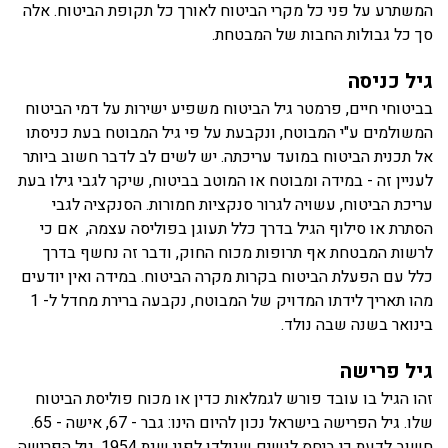
המשתרע על פני כל מקרי הביטוח לאורך כל תקופת הביטוח. אלה
סך כל גבולות החבות של המבטחת.
גיל כניסה
בביטוחי חיים, פרמטר גיל הביטוח משפיע ישירות על דמי הביטוח
המשולמים ע"י המבוטח, ונקבעת על פי גיל המבוטח בעת כניסתו
אל תכנית הביטוח במועד עריכתה. יש לשים לב לדבר חשוב ביותר
לעניין זה - במידה ומבוטח או המוטב בביטוח, שיקר לגבי גילו בעת
עריכת הביטוח, עשויה לגרור סנקציות חמורות. הסנקציה לגבי
הסתרת או סילוף הגיל בדרך כלל תעוגן בפוליסה עצמה, אם כי
לרשות המבטחת אף תרופות מכוח החוק, ודבר זה נחשף בדרך
כלל עם הפעלת הביטוח בקרות מקרה הביטוח. במידה ואין יודעים
מהו תאריך לידתו המדויק של המבוטח, נקבעה ברירת מחדל ל- 1
בינואר בשנה שבה נולד.
גיל פרישה
זהו הגיל בו עובד פורש לגמלאות כדין או מכוח פוליסת הביטוח
שלו. גיל הפרישה בישראל נכון להיום הינו: גבר - 67, אישה - 65.
חשוב לדעת כי ביחס לנשים שנולדו לפני שנת 1954, גיל הפרישה