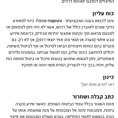
הפיצויים לנפגעי תאונות דרכים.
כוח עליון
נהוג לכנותו בעגה המקצועית - Force majeure. כינוי למאורע
נזיקי שגרם לאובדן כולל של רכוש, אשר לא היה ניתן לצפותם או
למנעם מראש תוך נקיטת אמצעי זהירות סבירים, כדוגמת אירוע
טבע איתני (סערה או תנאי מזג אויר יוצאי דופן), אך לא רק. גם
מקרים בהם כוחות חיצוניים הביאו לסיכול או אף לביטול משימה,
יכולים להיחשב ככוח עליון, כמו למשל שביתה. במסגרת הליכים
משפטיים, ניתן לעשות שימוש בטענת סיכול או ביטול מחמת כוח
עליון, ויהיה בכך כדי להצדיק הפרת תנאי חוזה או תפקיד.
כינון
ראו "חדש תחת ישן".
כתב קבלה ושחרור
מונח השגור בכלל ענפי הביטוח השונים. כאשר אירע מקרה
ביטוח, והמבוטח פונה אל המבטחת על מנת שתשפה אותו על
הנזק בהתאם לתנאי הפוליסה, בטרם תשלם המבטחת את פיצוי