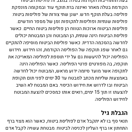
בעת ההתחייבות הקודמת בטלה. במצב זה פוליסת הביטוח
הקודמת בטלה מאחר ואיננה ברת תוקף עוד ובמקומה מונפקת
פוליסה בעלת תוקף חדש. ישנן שתי צורות של פוליסות ביטוח:
פוליסות שנתיות ופוליסות לתקופות זמן של מספר חודשים.
פוליסות הביטוח ארוכות הטווח הן פוליסות ביטוח החיים. כאשר
פוליסת הביטוח הינה שנתית, הן המבוטח והן המבטחת יכולים
לחדשה בהסכמה הדדית. כאשר פוליסת הביטוח מוסיפה להתקיים
גם לאחר שפג תוקפה של הפוליסה הקודמת, זהו חידוש. חידוש
הפוליסה יכול להיעשות גם על ידי תוספת לפוליסה המאריכה את
תוקפה, בה מפורטים פרטי הפוליסה. כאשר הפוליסה הינה
לתקופה אשר מועד סיומה ידוע מראש, המבוטח יכול לחדשה
באמצעות שליחת מכתב למבטח עד 30 ימים לפני תום תקופת
הביטוח ובו לדרוש את חידוש הכיסוי. באם המבטח לא השיב
להצעתו זו תוך 15 ימים, רואים אותו כמסכים להצעת המבוטח
לחידוש הפוליסה.
הגבלת גיל
תנאי סף בו לא יתקבל אדם לפוליסת ביטוח, כאשר הוא מצוי ברף
התחתון או ברף העליון לכניסה לביטוח. מבטחת עשויה לקבל אדם