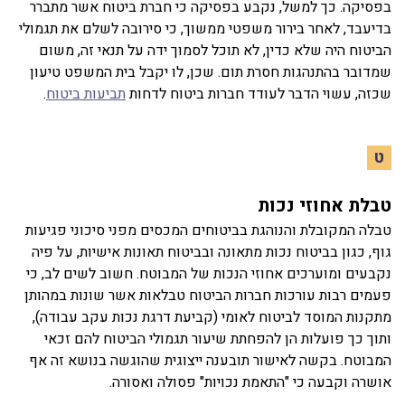
בפסיקה. כך למשל, נקבע בפסיקה כי חברת ביטוח אשר מתברר
בדיעבד, לאחר בירור משפטי ממשוך, כי סירובה לשלם את תגמולי
הביטוח היה שלא כדין, לא תוכל לסמוך ידה על תנאי זה, משום
שמדובר בהתנהגות חסרת תום. שכן, לו יקבל בית המשפט טיעון
שכזה, עשוי הדבר לעודד חברות ביטוח לדחות
תביעות ביטוח
.
ט
טבלת אחוזי נכות
טבלה המקובלת והנוהגת בביטוחים המכסים מפני סיכוני פגיעות
גוף, כגון בביטוח נכות מתאונה ובביטוח תאונות אישיות, על פיה
נקבעים ומוערכים אחוזי הנכות של המבוטח. חשוב לשים לב, כי
פעמים רבות עורכות חברות הביטוח טבלאות אשר שונות במהותן
מתקנות המוסד לביטוח לאומי (קביעת דרגת נכות עקב עבודה),
ותוך כך פועלות הן להפחתת שיעור תגמולי הביטוח להם זכאי
המבוטח. בקשה לאישור תובענה ייצוגית שהוגשה בנושא זה אף
אושרה וקבעה כי "התאמת נכויות" פסולה ואסורה.