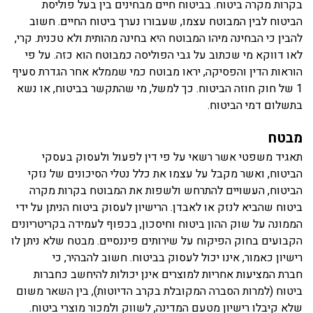
בקרות מקרה ביטוח. בביטוח חיים מבחינים בין בעל פוליסת
הביטוח לבין המבוטח עצמו, שעבורו נערך ביטוח החיים. חשוב
להבין כי הבחינה מיהו המבוטח היא בחינה מהותית ולא טכנית. קרי,
לאו דווקא מי שכתוב על גבי הפוליסה כמבוטח הוא כזה. על פי
הוראות הדין והפסיקה, יראו מבוטח כמי שממלא אחר הגדרת סעיף
1 של חוק חוזה הביטוח. כך למשל, מי שהתקשר בביטוח, או נשא
בתשלום דמי הביטוח.
מבטח
תאגיד משפטי אשר רשאי על פי דין לפעול ולעסוק בעסקי
הביטוח, ואשר מקבל על עצמו את כלל נטלי הסיכונים של נזקי
הביטוח, העשויים להתרחש ולשפות את המבוטח בקרות מקרה
ביטוח שהביא לנזק או לאבדן. הרישיון לעסוק ביטוח הניתן על ידי
הממונה על שוק ההון ביטוח וחיסכון, בכפוף לעמידה בקריטריונים
הקבועים בחוק הפיקוח על שירותים פיננסיים. מבטח שלא ניתן לו
רישיון כאמור, אינו יכול לעסוק בביטוח. חשוב להבהיר, כי
חברת המציעות אחריות למוצרים אינן יכולות להיחשב כחברות
ביטוח (למרות הסברה המקובלת בקרב הדיוטות), בין השאר משום
שלא קיבלו רישיון מטעם המדינה, לשווק ולמכור מוצרי ביטוח.