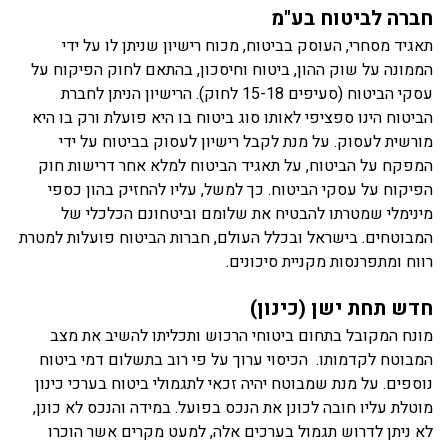
חברה לביטוח בע"מ
תאגיד מסחרי, העוסק בביטוח, מכוח רישיון שניתן לו על ידי
הממונה על שוק ההון, ביטוח וחיסכון, בהתאם לחוק הפיקוח על
עסקי הביטוח (סעיפים 15-18 לחוק). הרישיון הניתן לחברת
הביטוח הינו ספציפי לאותו סוג ביטוח בו היא פועלת ורק בו היא
מורשית לעסוק. על מנת לקבל רישיון לעסוק בביטוח על ידי
המפקח על הביטוח, על תאגיד הביטוח למלא אחר דרישות חוק
הפיקוח על עסקי הביטוח. כך למשל, עליו להחזיק בהון כספי
מינימלי שמטרתו להבטיח את שלומם וביטחונם הכלכלי של
המבוטחים. בישראל ובכלל העולם, חברות הביטוח פועלות למטרת
רווח ומתפרנסות מקניית סיכונים.
חדש תחת ישן (כינון)
מונח המקובל בתחום ביטוחי הרכוש ותכליתו להשיב את מצב
המבוטח לקדמותו. הכיסוי ערוך על פי רוב בתשלום דמי ביטוח
נוספים. על מנת שמבוטח יהיה זכאי לתגמולי ביטוח בערכי כינון
מוטלת עליו חובה לכונן את הנכס בפועל. במידה והנכס לא כונן,
לא ניתן לדרוש תגמול בערכים אלה, למעט מקרים אשר הוכרו