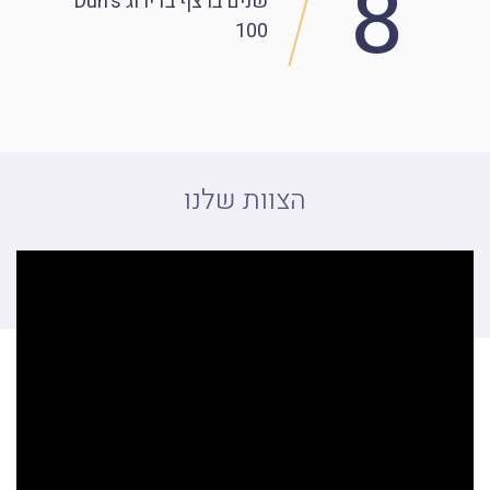
8
שנים ברצף
בדירוג Dun's
100
הצוות שלנו