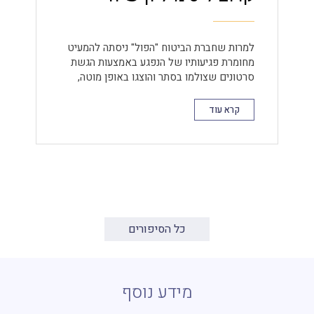
למרות שחברת הביטוח "הפול" ניסתה להמעיט
מחומרת פגיעותיו של הנפגע באמצעות הגשת
סרטונים שצולמו בסתר והוצגו באופן מוטה,
הצלחנו להוכיח באופן חד-משמעי את היקף
הפגיעות הקשות שנגרמו לנפגע ואת השפעתן
קרא עוד
המכרעת על תפקודו היומיומי.
כל הסיפורים
מידע נוסף