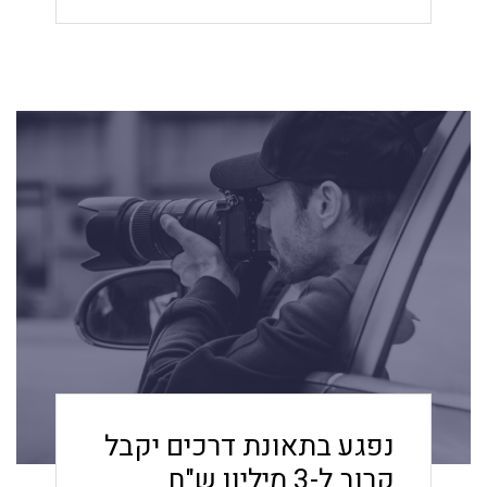
גופכם, וכיצד ניתן לתבוע פיצוי משמעותי
כשזכות זו נפגעת.
נפגע בתאונת דרכים יקבל
קרוב ל-3 מיליון ש"ח