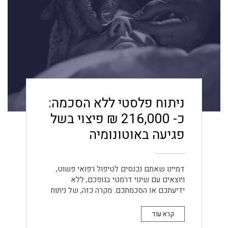
ניתוח פלסטי ללא הסכמה:
כ- 216,000 ₪ פיצוי בשל
פגיעה באוטונומיה
דמיינו שאתם נכנסים לטיפול רפואי פשוט,
ויוצאים עם שינוי דרמטי בגופכם, ללא
ידיעתכם או הסכמתכם. מקרה כזה, של ניתוח
פלסטי ללא הסכמה, אירע ללקוחתנו בבית
החולים "מעייני הישועה". סיפורה חושף את
קרא עוד
החשיבות העצומה של זכותכם לאוטונומיה על