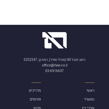
רחוב תובל 40 (מגדל ספיר), רמת גן, 5252247
office@rlaw.co.il
03-6916637
ראשי
מדריכים
המשרד
פורומים
עורכי דין
תקנון