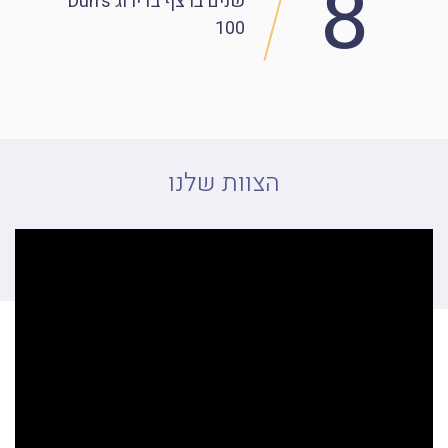
8
שנים ברצף
בדירוג Dun's
100
הצוות שלנו