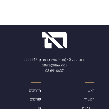
רחוב תובל 40 (מגדל ספיר), רמת גן, 5252247
office@rlaw.co.il
03-6916637
ראשי
מדריכים
המשרד
פורומים
עורכי דין
תקנון