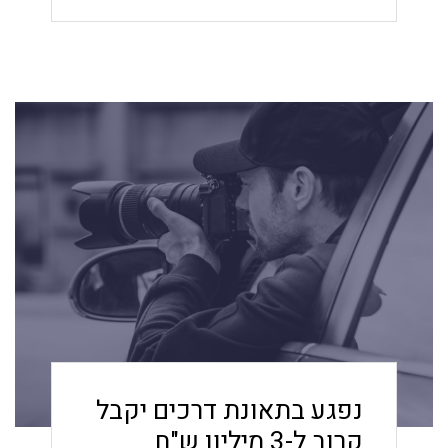
גופכם, וכיצד ניתן לתבוע פיצוי משמעותי
כשזכות זו נפגעת.
נפגע בתאונת דרכים יקבל
קרוב ל-3 מיליון ש"ח