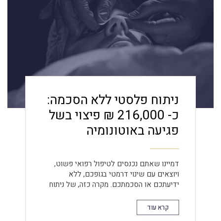
ניתוח פלסטי ללא הסכמה:
כ- 216,000 ₪ פיצוי בשל
פגיעה באוטונומיה
דמיינו שאתם נכנסים לטיפול רפואי פשוט,
ויוצאים עם שינוי דרמטי בגופכם, ללא
ידיעתכם או הסכמתכם. מקרה כזה, של ניתוח
פלסטי ללא הסכמה, אירע ללקוחתנו בבית
החולים "מעייני הישועה". סיפורה חושף את
קרא עוד
החשיבות העצומה של זכותכם לאוטונומיה על