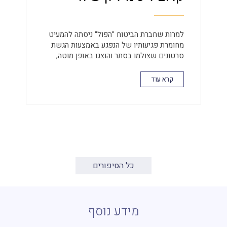
למרות שחברת הביטוח "הפול" ניסתה להמעיט
מחומרת פגיעותיו של הנפגע באמצעות הגשת
סרטונים שצולמו בסתר והוצגו באופן מוטה,
הצלחנו להוכיח באופן חד-משמעי את היקף
הפגיעות הקשות שנגרמו לנפגע ואת השפעתן
קרא עוד
המכרעת על תפקודו היומיומי.
כל הסיפורים
מידע נוסף