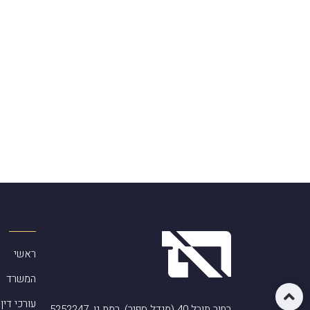
ראשי
המשרד
עורכי דין
רחוב תובל 40 (מגדל ספיר), רמת גן, 5252247