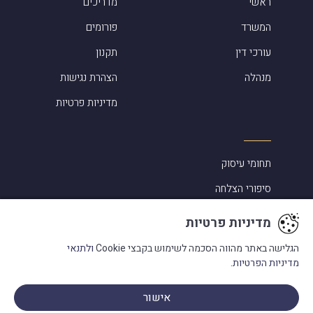
ראשי
מדריכים
המשרד
פורומים
עורכי דין
תקנון
מנהלה
הצהרת נגישות
מדיניות פרטיות
תחומי עיסוק
סיפורי הצלחה
אלמוג שפירא ביקורות
מדיניות פרטיות
מעורבות בקהילה
הגלישה באתר מהווה הסכמה לשימוש בקבצי Cookie
ולתנאי
מדיניות הפרטיות.
מילון מונחים
בתקשורת
אישור