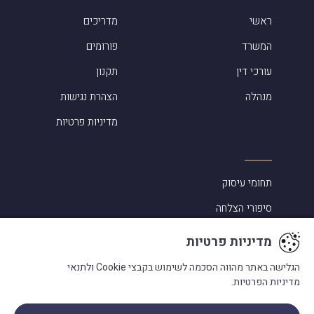
ראשי
מדריכים
המשרד
פורומים
עורכי דין
תקנון
מנהלה
הצהרת נגישות
מדיניות פרטיות
תחומי עיסוק
סיפורי הצלחה
אלמוג שפירא ביקורות
מדיניות פרטיות
מעורבות בקהילה
הגלישה באתר מהווה הסכמה לשימוש בקבצי Cookie
ולתנאי
מדיניות הפרטיות.
מילון מונחים
בתקשורת