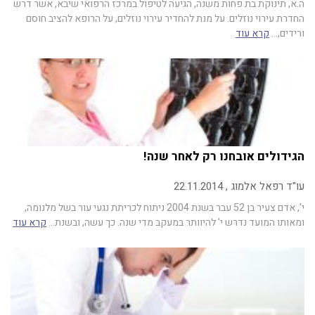
ה.א, תינוקת בת פחות משנה, הגיעה לטיפול במרכז הרפואי שיבא, אשר דרש
החדרת עירוי נוזלים. על מנת להחדיר עירוי נוזלים, על הרופא להציב חוסם
ורידים,…
קרא עוד
הגידולים אובחנו רק לאחר שנה!
עו"ד רפאל אלמוג , 22.11.2014
י', אדם צעיר בן 52 עבר בשנת 2004 ניתוח לכריתת נגעי עור בשל מלנומה,
ומאותו המועד נדרש י' להיוותר במעקב מדי שנה. כך עשה, ובשנת…
קרא עוד