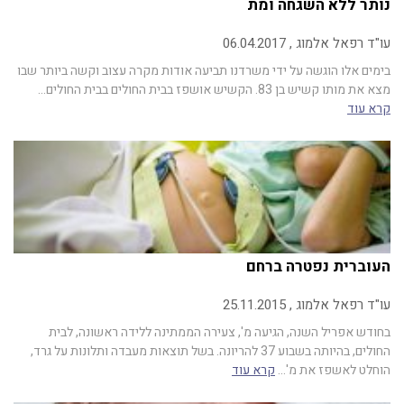
נותר ללא השגחה ומת
עו"ד רפאל אלמוג , 06.04.2017
בימים אלו הוגשה על ידי משרדנו תביעה אודות מקרה עצוב וקשה ביותר שבו
מצא את מותו קשיש בן 83. הקשיש אושפז בבית החולים בבית החולים…
קרא עוד
העוברית נפטרה ברחם
עו"ד רפאל אלמוג , 25.11.2015
בחודש אפריל השנה, הגיעה מ', צעירה הממתינה ללידה ראשונה, לבית
החולים, בהיותה בשבוע 37 להריונה. בשל תוצאות מעבדה ותלונות על גרד,
הוחלט לאשפז את מ'…
קרא עוד