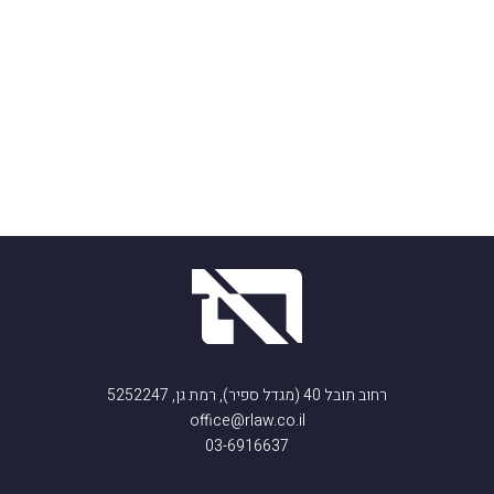
רחוב תובל 40 (מגדל ספיר), רמת גן, 5252247
office@rlaw.co.il
03-6916637