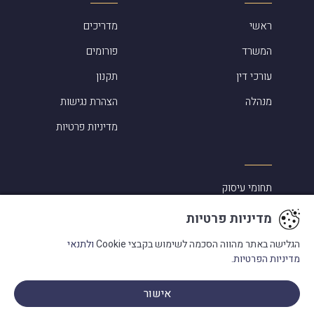
ראשי
מדריכים
המשרד
פורומים
עורכי דין
תקנון
מנהלה
הצהרת נגישות
מדיניות פרטיות
תחומי עיסוק
סיפורי הצלחה
מדיניות פרטיות
אלמוג שפירא ביקורות
הגלישה באתר מהווה הסכמה לשימוש בקבצי Cookie
ולתנאי
מדיניות הפרטיות.
מעורבות בקהילה
מילון מונחים
אישור
פנו אלינו