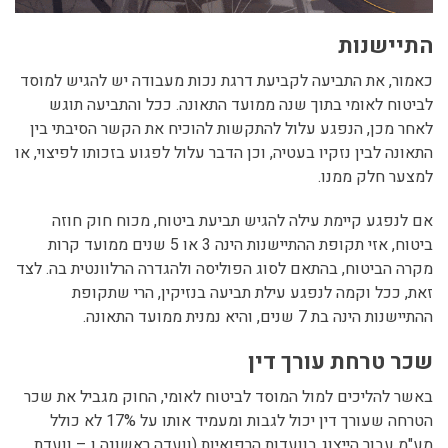
התיישנות
כאמור, את התביעה לקביעת דרגת נכות מעבודה יש להגיש למוסד
לביטוח לאומי בתוך שנה ממועד התאונה. ככל והתביעה תוגש
לאחר מכן, הנפגע עלול להתקשות להוכיח את הקשר הסיבתי בין
התאונה לבין נזקיו בעטיה, וכן הדבר עלול לפגוע בזכותו לפיצוי, או
למצער חלק ממנו.
אם לנפגע קיימת עילה להגיש תביעת ביטוח, מכוח חוק חוזה
ביטוח, אזי תקופת ההתיישנות הינה 3 או 5 שנים ממועד קרות
מקרה הביטוח, בהתאם לסוג הפוליסה ולהגדרה הרלוונטית בה. לצד
זאת, ככל וקמה לנפגע עילת תביעה בנזיקין, הרי שתקופת
ההתיישנות הינה בת 7 שנים, והיא נמנית ממועד התאונה.
שכר טרחת עורך דין
באשר להליכים למול המוסד לביטוח לאומי, החוק מגביל את שכר
הטרחה שעורך דין יכול לגבות ומעמיד אותו על 17% לא כולל
מע"מ עבור הייצוג בוועדות הרפואיות (וועדה ראשונה ו – וועדת