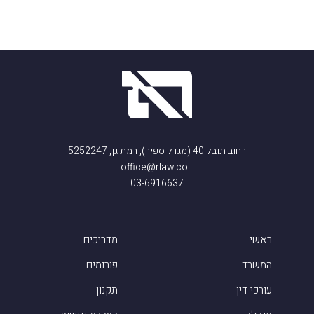
רחוב תובל 40 (מגדל ספיר), רמת גן, 5252247
office@rlaw.co.il
03-6916637
ראשי
מדריכים
המשרד
פורומים
עורכי דין
תקנון