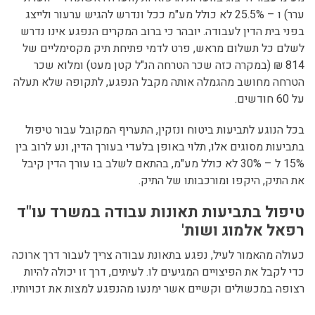
ערר) ו – 25.5% לא כולל מע"מ ככל ונדרש להגיש ערעור ולייצג
בפני בית הדין לעבודה. יובהר כי ברוב המקרים הנפגע אינו נדרש
לשלם כל תשלום מראש, פרט לדמי פתיחת תיק מקסימליים של
814 ₪ (במקרה כזה שכר הטרחה הנ"ל קטן מעט) ומלוא שכר
הטרחה מחושב מהגמלה אותה מקבל הנפגע, לתקופה שלא תעלה
על 60 חודשים.
בכל הנוגע לתביעות ביטוח ונזקין, התעריף המקובל עבור טיפול
בתביעות מסוגים אלו, תלוי באופן בלעדי בעורך הדין, ונע לרוב בין
15% ל – 30% לא כולל מע"מ, בהתאם לשלב בו עורך הדין קיבל
את התיק, היקפו ומורכבותו של התיק.
טיפול בתביעות תאונות עבודה במשרד עו"ד
רפאל אלמוג ושות'
כעולה מהאמור לעיל, נפגע בתאונת עבודה צריך לעבור דרך ארוכה
כדי לקבל את הפיצויים המגיעים לו. לעיתים, דרך זו יכולה להיות
רצופה במכשולים וקשיים אשר ימנעו מהנפגע למצות את זכויותיו.