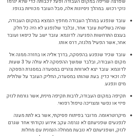
שפרצה שריפה במקום העבודה ופעל לכבותה כדי שלא יגרמו
נזקי רכוש. במהלך ניסיונות אלה, סבל העובד מכוויות בגופו.
עובד שנפגע במהלך העבודה מחפץ הנמצא במקום העבודה,
שהיה בשליטת עובד אחד, ובלבד שלנפגע לא היה כל חלק
בעצם התרחשות הפגיעה. לדוגמא: עובד ישב על כיסאו ועובד
אחר, אשר הפעיל מלגזה, דרס אותו.
עובד שכיר שנפגע בהפסקה, בדרך אליה או בחזרה ממנה אל
מקום העבודה, ובלבד שמשך ההפסקה לא עולה על 3 שעות.
לדוגמא: עובד יצא לארוחת צהרים במסעדה במסגרת הפסקה
לה זכאי כדין. בעת שהותו במסעדה, החליק העובד על שלולית
מים ונפגע.
תקיפה במקום העבודה, לרבות תקיפה מינית, אשר גורמת לנזק
פיזי או נפשי ומצריכה טיפול רפואי.
מיקרוטראומה. מדובר בפיתוח פסיקתי, אשר בא לתת מענה
לנפגעים שפגיעתם לא נגרמה עקב אירוע נקודתי אחד שגרם
לנזק, ושפגיעתם לא נובעת ממחלה הנמנית עם מחלות