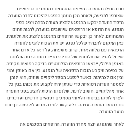
טרם תחילת הוועדה, מעיינים המומחים במסמכים הרפואיים
שצורפו לתביעה, ולאחר מכן מוזמן הנפגע להיכנס לחדר הוועדה.
מזכיר הוועדה יבקש מהנפגע להציג תעודה מזהה ויציג בפני
הנפגע את הרופא או הרופאים שיושבים בוועדה, לרבות תחום
התמחותם. לאחר כן, יבקשו הרופאים מהנפגע להציג את תלונותיו.
כאן המקום להבהיר שלכל נפגע יש את הזכות להגיע לוועדה
הרפואית עם מלווה אחד, קרוב משפחה, עו"ד או כל אדם אחר
שיכול להציג את תלונותיו של הנפגע מפיו. בתום הצגת התלונות
באופן מילולי, ייבצעו הרופאים הרלוונטיים בדיקה רפואית מקיפה,
על בסיסה תיקבע הנכות הרפואית של הנפגע, בין אם באופן זמני
ובין אם לצמיתות. כאשר לנפגע מספר ליקויים שונים, הוא יזומן
למספר וועדות רפואיות כדי שניתן יהיה לקבוע את נכותו בגין כל
אחד מהליקויים. חשוב לדעת, שלנפגע הזכות להציג בפני הוועדה
ולצרף לתיקו בביטוח הלאומי מסמכים רפואיים חדשים ועדכניים
גם במועד הוועדה עצמה, בלא קשר לסיבה מדוע לא עשה כן טרם
מועד הוועדה.
לאחר שהנפגע יוצא מחדר הוועדה, הרופאים מסכמים את