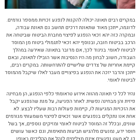
במקרים רבים תאונה יכולה להקנות לנפגע זכויות ממספר גורמים.
לדוגמה, ייתכן מאוד שתאונת דרכים תחשב גם תאונת עבודה,
ובמקרה כזה יהא זכאי הנפגע לפיצוי מחברת הביטוח שביטחה את
הרכב בביטוח חובה, ובנוסף יהא זכאי לתגמולי ביטוח מן המוסד
לביטוח לאומי. בניגוד לכך, אם מדובר בתאונה שאירעה במהלך
העבודה, חשוב לבחון מה היו הנסיבות אשר הובילו לתאונה, ובאם
קיימת אחריות של צדדים שלישיים להתרחשותה. במקרים רבים,
ייתכן והדבר יזכה את הנפגע בפיצויים מעבר לאלו שיקבל מהמוסד
לביטוח לאומי.
נהיר לכל כי תאונה מהווה אירוע טראומתי כלפי הנפגע, הן מבחינה
פיזית והן מבחינה נפשית. לאחר הפגיעה, על מנת שהנפגע יקבל
את הזכויות המגיעות לו, קיימות פעולות רבות שעליו לבצע. לא
אחת אנו נתקלים בנפגעים אשר זכאים לפיצוי משמעותי מגורמים
שונים, ובכלל זה המוסד לביטוח לאומי ומזיקים נוספים, אך בשל
חוסר ידע, נמנעים מלהגיש תביעות מתאימות, וגם כאשר עושים
כן, לא מעט נפגעים אינם מצליחים לנהל את ההליכים באופן