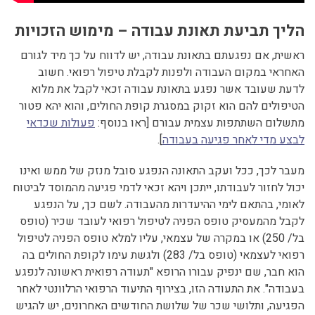
הליך תביעת תאונת עבודה – מימוש הזכויות
ראשית, אם נפגעתם בתאונת עבודה, יש לדווח על כך מיד לגורם
האחראי במקום העבודה ולפנות לקבלת טיפול רפואי. חשוב
לדעת שעובד אשר נפגע בתאונת עבודה זכאי לקבל את מלוא
הטיפולים להם הוא זקוק במסגרת קופת החולים, והוא יהא פטור
מתשלום השתתפות עצמית עבורם [ראו בנוסף:
פעולות שכדאי
לבצע מדי לאחר פגיעה בעבודה
].
מעבר לכך, ככל ועקב התאונה הנפגע סובל מנזק של ממש ואינו
יכול לחזור לעבודתו, ייתכן ויהא זכאי לדמי פגיעה מהמוסד לביטוח
לאומי, בהתאם לימי ההיעדרות מהעבודה. לשם כך, על הנפגע
לקבל מהמעסיק טופס הפניה לטיפול רפואי לעובד שכיר (טופס
בל/ 250) או במקרה של עצמאי, עליו למלא טופס הפניה לטיפול
רפואי לעצמאי (טופס בל/ 283) ולגשת עימו לקופת החולים בה
הוא חבר, שם ינפיק עבורו הרופא "תעודה רפואית ראשונה לנפגע
בעבודה". את התעודה הזו, בצירוף התיעוד הרפואי הרלוונטי לאחר
הפגיעה, ותלושי שכר של שלושת החודשים האחרונים, יש להגיש