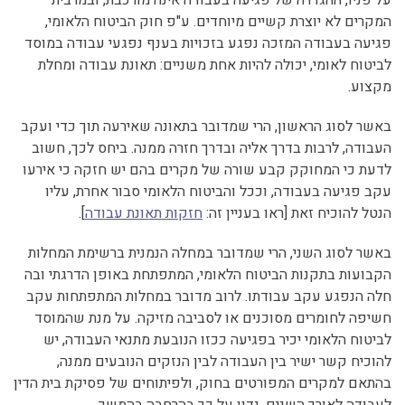
המקרים לא יוצרת קשיים מיוחדים. ע"פ חוק הביטוח הלאומי,
פגיעה בעבודה המזכה נפגע בזכויות בענף נפגעי עבודה במוסד
לביטוח לאומי, יכולה להיות אחת משניים: תאונת עבודה ומחלת
מקצוע.
באשר לסוג הראשון, הרי שמדובר בתאונה שאירעה תוך כדי ועקב
העבודה, לרבות בדרך אליה ובדרך חזרה ממנה. ביחס לכך, חשוב
לדעת כי המחוקק קבע שורה של מקרים בהם יש חזקה כי אירעו
עקב פגיעה בעבודה, וככל והביטוח הלאומי סבור אחרת, עליו
הנטל להוכיח זאת [ראו בעניין זה:
חזקות תאונת עבודה
].
באשר לסוג השני, הרי שמדובר במחלה הנמנית ברשימת המחלות
הקבועות בתקנות הביטוח הלאומי, המתפתחת באופן הדרגתי ובה
חלה הנפגע עקב עבודתו. לרוב מדובר במחלות המתפתחות עקב
חשיפה לחומרים מסוכנים או לסביבה מזיקה. על מנת שהמוסד
לביטוח הלאומי יכיר בפגיעה ככזו הנובעת מתנאי העבודה, יש
להוכיח קשר ישיר בין העבודה לבין הנזקים הנובעים ממנה,
בהתאם למקרים המפורטים בחוק, ולפיתוחים של פסיקת בית הדין
לעבודה לאורך השנים. נדון על כך בהרחבה בהמשך.