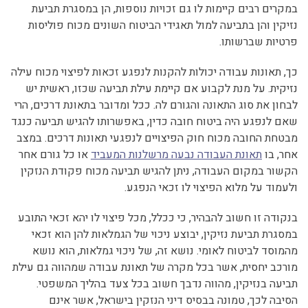
במקרים רבים קיימות לו גם זכויות נוספות, הן במסגרת תביעת
נזיקין והן בתביעה למול תאגידי הביטוח השונים מכוח פוליסות
פרטיות שברשותו.
כך, תאונות עבודה יכולות להקנות לנפגע זכאות לפיצוי מכוח עילה
נזיקית. על מנת לקבוע אם קיימת עילת תביעה שכזו, ראשית יש
לבחון את סוג התאונה והגורם לה. ככל ומדובר בתאונת דרכים, הרי
שאם לנפגע היה ביטוח חובה כדין, באפשרותו להגיש תביעה כנגד
מבטחת החובה מכוח חוק הפיצויים לנפגעי תאונות דרכים. במצב
אחר, בו
תאונת העבודה נבעה מרשלנות המעביד
או כל גורם אחר
הקשור במקום העבודה, ניתן להגיש תביעה מכוח פקודת הנזקין
ולעמוד על מלוא הפיצוי לו זכאי הנפגע.
בנקודה זו חשוב להבהיר, כי ככלל, מכל פיצוי לו יהא זכאי התובע
במסגרת תביעת נזיקין, יבוצע ניכוי של הגמלאות להן הוא זכאי
מהמוסד לביטוח לאומי. נושא זה, של ניכוי גמלאות, הוא נושא
מורכב יחסית, אשר בכל מקרה של תאונת עבודה שמהווה גם עילת
תביעה בנזיקין, מהווה נדבך חשוב בכל צעד בהליך המשפטי.
הסיבה לכך, טמונה בבסיס דיני הנזקין בישראל, אשר אינם