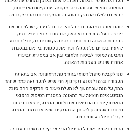
תעדו את פרטי התאונה. חשוב לרשום באופן מפורט את נסיבות
התאונה, מתי אירעה ומה היה מיקומה. אם קיימת האפשרות,
כדאי גם לצלם את מקור התאונה והנזקים שנגרמו בעקבותיה.
שמרו את פרטי העדים. ככל והיו עדים לתאונה, יש לשמור את
פרטיהם על מנת שבבוא העת, אם גורם מסוים יטיל ספק
בנסיבות התאונה ובפרטים נוספים הקשורים בה, יוכל הנפגע
להיעזר בעדים על מנת להוכיח את טענותיו, בין אם במסגרת
התביעה למוסד לביטוח הלאומי ובין אם במסגרת תביעות
אחרות שיגיש בעקבות התאונה.
פנו לקבלת טיפול רפואי בהזדמנות הראשונה. אם בתאונת
העבודה נגרמו לנפגע נזקי גוף, הרי שיש לתעד זאת כמה שיותר
מהר, על מנת שבהמשך לא תעלה טענה כי הנזקים מהם סובל
הנפגע אינם תוצאה של התאונה. במסגרת הטיפול הרפואי
הראשוני, יתעדו הרופאים את תלונות הנפגע, יבצעו בדיקות
חשובות שמטרתן לאבחן את הנזקים שאירעו וכמובן הנפגע
יקבל טיפול ראשוני חשוב.
המשיכו לתעד את כל הטיפול הרפואי. קיימת חשיבות עצומה