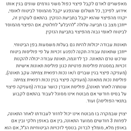
מאפשרים לאדם לקבל פיצוי כפול משני גורמים שונים בגין אותו
אירוע. לפיכך, כל תשלום שהנפגע יקבל מהמוסד לביטוח לאומי,
יקוזז מהפיצוי שהוא יקבל בתביעת הנזקין. בהתאם לעקרון זה,
ייתכן מצב בו תביעה עלולה "להיבלע" לחלוטין, אם הפיצוי מהמוסד
לביטוח לאומי גבוה מהפיצוי בתביעת הנזקין.
תאונות עבודה יכולות להיות גם בעלות משמעות בפן הביטוחי.
ייתכן שתאונת עבודה תקנה לנפגע זכויות על פי פוליסות ביטוח
שרכש טרם התאונה. כך לדוגמה, תאונת עבודה יכולה להקנות
זכויות במסגרת פוליסות פרטיות כגון פוליסת תאונות אישיות
(מעניקה פיצוי בגין שברים ו/או נכות רפואית צמיתה עקב תאונה),
פוליסת נכות מתאונה (מעניקה פיצוי בגין נכות רפואית צמיתה
שנותרה לאחר תאונה), פוליסת אובדן כושר עבודה (מעניקה פיצוי
על בסיס חודשי אם מבוטח אינו מסוגל לעבוד בהתאם לקבוע
בתנאי הפוליסה) ועוד.
יצוין שבמקרה בו מבוטח אינו יכול לחזור לעבודתו לאחר התאונה,
לפחות 3 חודשים ממועד התאונה, בין אם באופן חלקי ובין אם
באופן מלא, מומלץ לבדוק בנוסף לזכויות הביטוחיות הנ"ל, אם הוא