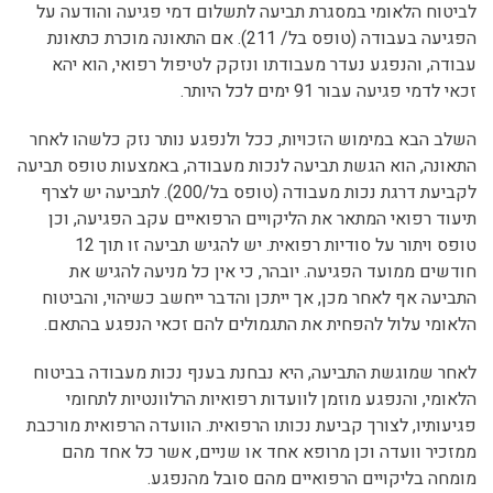
לביטוח הלאומי במסגרת תביעה לתשלום דמי פגיעה והודעה על
הפגיעה בעבודה (טופס בל/ 211). אם התאונה מוכרת כתאונת
עבודה, והנפגע נעדר מעבודתו ונזקק לטיפול רפואי, הוא יהא
זכאי לדמי פגיעה עבור 91 ימים לכל היותר.
השלב הבא במימוש הזכויות, ככל ולנפגע נותר נזק כלשהו לאחר
התאונה, הוא הגשת תביעה לנכות מעבודה, באמצעות טופס תביעה
לקביעת דרגת נכות מעבודה (טופס בל/200). לתביעה יש לצרף
תיעוד רפואי המתאר את הליקויים הרפואיים עקב הפגיעה, וכן
טופס ויתור על סודיות רפואית. יש להגיש תביעה זו תוך 12
חודשים ממועד הפגיעה. יובהר, כי אין כל מניעה להגיש את
התביעה אף לאחר מכן, אך ייתכן והדבר ייחשב כשיהוי, והביטוח
הלאומי עלול להפחית את התגמולים להם זכאי הנפגע בהתאם.
לאחר שמוגשת התביעה, היא נבחנת בענף נכות מעבודה בביטוח
הלאומי, והנפגע מוזמן לוועדות רפואיות הרלוונטיות לתחומי
פגיעותיו, לצורך קביעת נכותו הרפואית. הוועדה הרפואית מורכבת
ממזכיר וועדה וכן מרופא אחד או שניים, אשר כל אחד מהם
מומחה בליקויים הרפואיים מהם סובל מהנפגע.