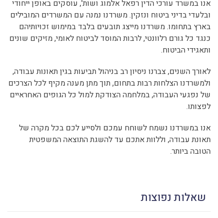
אנו במשרד עורכי הדין רפאל אלמוג ושות', עוסקים באופן ייחודי
ובלעדי בדיני ביטוח ונזקין. משרדנו נמנה עם המשרדים המובילים
בארץ בתחומו. משרדנו מייצג תובעים בלבד במימוש זכויותיהם
כנגד כל גורם רלוונטי, לרבות המוסד לביטוח לאומי, מזיקים שונים
ותאגידי הביטוח.
לאורך השנים, צברנו ניסיון רב בניהול תביעות בגין תאונות עבודה,
ולמשרדנו הצלחות רבות בתחום, תוך מתן מענה מקיף לכל הצרכים
של נפגעי העבודה, במלחמה הצודקת למול כל הגופים האחראיים
לפצותו.
אנו במשרדנו נשמח לשוחח עמכם ולסייע לכם בכל מקרה של
תאונת עבודה, וללוות אתכם עד להשגת התוצאה המשפטית
הטובה ביותר.
שאלות נפוצות