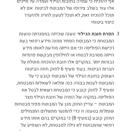
אף להוכיח כי עמדה בחובות הגילוי ועמדה על סייגים
אלו עוד בשלב צירופו של המבוטח לביטוח. אם לא
תוכל להוכיח זאת, לא תוכל לטעון לחריג ולהיעדר
כיסוי ביטוחי.
הפרת חובת הגילוי
: טענה שכיחה במסגרתה טוענת
המבטחת כי המבוטח הסתיר ממנה מידע רפואי בעת
רכישת הפוליסה וכי אם הייתה מודעת לאותו מידע
הייתה מסרבת לבטחו או לחילופין מבקשת פרמיות
גבוהות יותר. במקרים אלו חובת ההוכחה מוטלת על
חברות הביטוח. בעוד סעיף 6 לחוק חוזה הביטוח
העוסק בחובת הגילוי של המבוטח קובע כי על
המבוטח לענות בצורה כנה ומלאה לשאלות המבטחת,
וסעיף 7 לחוק קובע כי המבטחת רשאית לבטל את
הפוליסה במקרה של הפרה של חובת הגילוי מצד
המבוטח – עדיין החוק מגן על המבוטח מפני מבטחות
שנתלות בטענה זו כדי להתנער מתשלום התגמולים.
החוק קובע (בסעיף 8) כי במקרים בהם אותו מידע
רפואי שהמבוטח לא גילה למבטחת, לא השפיע על