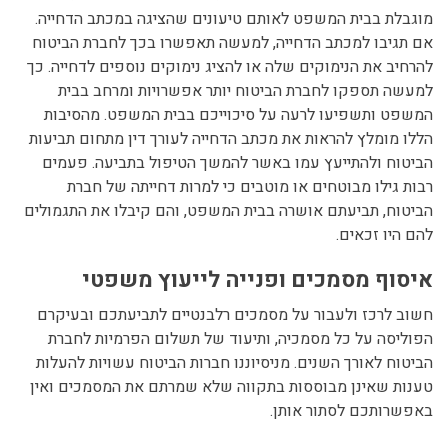
מוגבלת בבית המשפט לאותם טיעונים שהציגה במכתב הדחייה.
אם תגיבו למכתב הדחייה, למעשה תאפשרו בכך לחברת הביטוח
להרחיב את הנימוקים שלה או להציג נימוקים נוספים לדחייה. כך
למעשה תספקו לחברת הביטוח יותר אפשרויות ומרחב בבית
המשפט ותשפיעו לרעה על סיכוייכם בבית המשפט. מהסיבות
הללו מומלץ להראות את מכתב הדחייה לעורך דין מתחום תביעות
הביטוח ולהתייעץ עמו באשר להמשך הטיפול בתביעה. פעמים
רבות גילו מבוטחים או מוטבים כי למרות דחייתה של חברת
הביטוח, תביעתם אושרה בבית המשפט, והם קיבלו את התגמולים
להם היו זכאים.
איסוף מסמכים ופנייה לייעוץ משפטי
חשוב לרכז ולעבור על מסמכים רלבנטיים לתביעתכם ובעיקרם
הפוליסה על כל מסמכיה, ותיעוד של תשלום הפרמיות לחברת
הביטוח לאורך השנים. מניסיוננו חברות הביטוח עשויות להעלות
טענות שאינן מבוססות בתקווה שלא שמרתם את המסמכים ואין
באפשרותכם לסתור אותן.