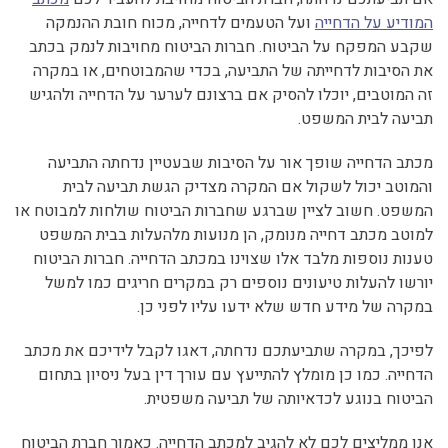
המודיע על הדחייה
ועל הטעמים לדחייה, מכוח חובת ההנמקה
שקבע המפקח על הביטוח. חברות הביטוח מחויבות לנמק בכתב
את הסיבות לדחייתה של התביעה, בכדי שהמבוטחים, או במקרה
זה המוטבים, יוכלו להסיק אם ברצונם לערער על הדחייה ולהגיש
תביעה לבית המשפט.
מכתב הדחייה שופך אור על הסיבות שבעטיין נדחתה התביעה
והמוטב יכול לשקול אם המקרה מצדיק הגשת תביעה לבית
המשפט. חשוב לציין שברגע שחברות הביטוח שולחות למבוטח או
למוטב מכתב דחייה מנומק, הן מנועות מלהעלות בבית המשפט
טענות נוספות מלבד אלו שצוינו במכתב הדחייה. חברות הביטוח
יורשו להעלות טיעונים נוספים רק במקרים חריגים כמו למשל
במקרה של מידע חדש שלא ידעו עליו לפני כן.
לפיכך, במקרה שתביעתכם נדחתה, דאגו לקבל לידיכם את מכתב
הדחייה. כמו כן מומלץ להתייעץ עם עורך דין בעל ניסיון בתחום
הביטוח בנוגע לכדאיותה של תביעה משפטית.
אנו ממליצים לכם לא להגיב למכתב הדחייה. כאמור חברת הביטוח