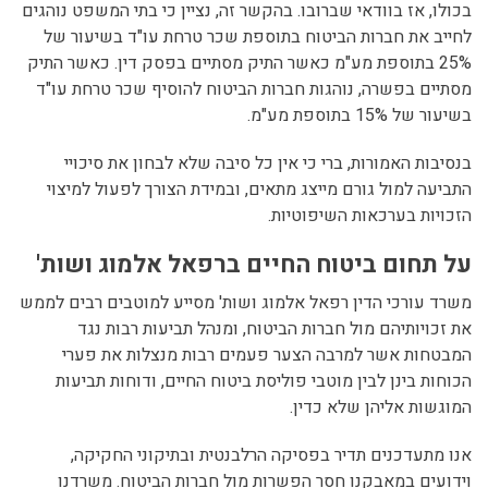
בכולו, אז בוודאי שברובו. בהקשר זה, נציין כי בתי המשפט נוהגים
לחייב את חברות הביטוח בתוספת שכר טרחת עו"ד בשיעור של
25% בתוספת מע"מ כאשר התיק מסתיים בפסק דין. כאשר התיק
מסתיים בפשרה, נוהגות חברות הביטוח להוסיף שכר טרחת עו"ד
בשיעור של 15% בתוספת מע"מ.
בנסיבות האמורות, ברי כי אין כל סיבה שלא לבחון את סיכויי
התביעה למול גורם מייצג מתאים, ובמידת הצורך לפעול למיצוי
הזכויות בערכאות השיפוטיות.
על תחום ביטוח החיים ברפאל אלמוג ושות'
משרד עורכי הדין רפאל אלמוג ושות' מסייע למוטבים רבים לממש
את זכויותיהם מול חברות הביטוח, ומנהל תביעות רבות נגד
המבטחות אשר למרבה הצער פעמים רבות מנצלות את פערי
הכוחות בינן לבין מוטבי פוליסת ביטוח החיים, ודוחות תביעות
המוגשות אליהן שלא כדין.
אנו מתעדכנים תדיר בפסיקה הרלבנטית ובתיקוני החקיקה,
וידועים במאבקנו חסר הפשרות מול חברות הביטוח. משרדנו