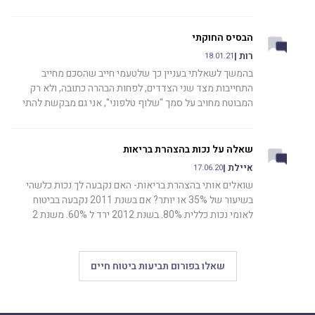
הבסיס החוקתי
רות |
18.01.21
בהמשך לשאלתי בעניין כך שלטעמי חייב שהסכם מחייב
התחייבות מצד שני הצדדים, לפחות הבהרה כתובה, ולא רק
המבוטח מחויב על סמך "שלוף טלפוני", אני גם מבקשת להתי
שאלה על נכות בהצהרת בריאות
איילת |
17.06.20
שואלים אותי בהצהרת בריאות- האם נקבעה לך נכות כלשהי
בשיעור של 35% או יותר? אם בשנת 2011 נקבעה בביטוח
לאומי נכות כללית 80%. בשנת 2012 ירד ל 60%. משנת 2
שאלו בפורום תביעות ביטוח חיים