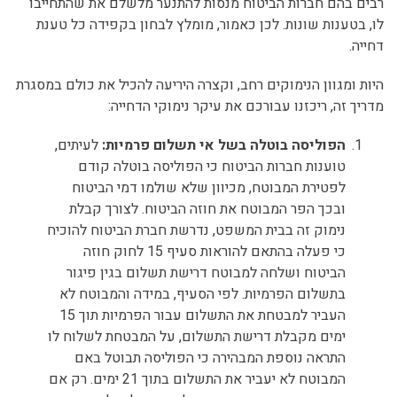
רבים בהם חברות הביטוח מנסות להתנער מלשלם את שהתחייבו
לו, בטענות שונות. לכן כאמור, מומלץ לבחון בקפידה כל טענת
דחייה.
היות ומגוון הנימוקים רחב, וקצרה היריעה להכיל את כולם במסגרת
מדריך זה, ריכזנו עבורכם את עיקר נימוקי הדחייה:
הפוליסה בוטלה בשל אי תשלום פרמיות:
לעיתים,
טוענות חברות הביטוח כי הפוליסה בוטלה קודם
לפטירת המבוטח, מכיוון שלא שולמו דמי הביטוח
ובכך הפר המבוטח את חוזה הביטוח. לצורך קבלת
נימוק זה בבית המשפט, נדרשת חברת הביטוח להוכיח
כי פעלה בהתאם להוראות סעיף 15 לחוק חוזה
הביטוח ושלחה למבוטח דרישת תשלום בגין פיגור
בתשלום הפרמיות. לפי הסעיף, במידה והמבוטח לא
העביר למבטחת את התשלום עבור הפרמיות תוך 15
ימים מקבלת דרישת התשלום, על המבטחת לשלוח לו
התראה נוספת המבהירה כי הפוליסה תבוטל באם
המבוטח לא יעביר את התשלום בתוך 21 ימים. רק אם