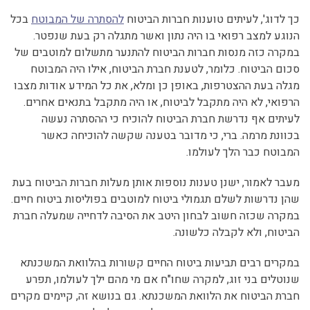
כך לדוג', לעיתים טוענות חברות הביטוח
להסתרה של המבוטח
בכל
הנוגע למצב רפואי בו היה נתון ואשר מתגלה רק בעת שנפטר.
במקרה כזה מנסות חברות הביטוח להתנער מתשלום למוטבים של
סכום הביטוח. כלומר, לטענת חברת הביטוח, אילו היה המבוטח
מגלה בעת ההצטרפות, באופן כן ומלא, את כל המידע אודות מצבו
הרפואי, לא היה מתקבל לביטוח, או היה מתקבל בתנאים אחרים.
לעיתים אף נדרשת חברת הביטוח להוכיח כי ההסתרה נעשה
בכוונת מרמה. ברי, כי מדובר בטענה שקשה להוכיחה כאשר
המבוטח כבר הלך לעולמו.
מעבר לאמור, ישנן טענות נוספות אותן מעלות חברות הביטוח בעת
שהן נדרשות לשלם תגמולי ביטוח למוטבים בפוליסות ביטוח חיים.
במקרה שכזה חשוב לבחון היטב את הסיבה לדחייה שמעלה חברת
הביטוח, ולא לקבלה כלשונה.
במקרים רבים תביעות ביטוח החיים קשורות בהלוואת המשכנתא
שנוטלים בני זוג, למקרה שחו"ח אם מי מהם ילך לעולמו, תפרע
חברת הביטוח את הלוואת המשכנתא. גם בנושא זה, קיימים מקרים