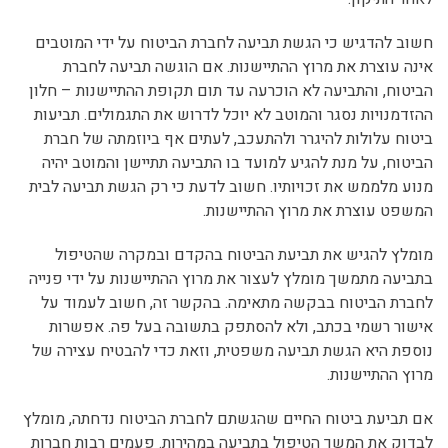
חשוב להדגיש כי הגשת תביעה לחברת הביטוח על ידי המוטבים
אינה עוצרת את מרוץ ההתיישנות. אם הוגשה תביעה לחברת
הביטוח, והתביעה לא הוכרעה עד תום תקופת ההתיישנות – חלון
ההזדמנויות נסגר והמוטב לא יוכל לדרוש את התגמולים. תביעות
ביטוח עלולות להיגרר ולהתעכב, לעתים אף ביוזמתה של חברת
הביטוח, על מנת להגיע למועד בו התביעה תתיישן והמוטב יהיה
מנוע מלממש את זכויותיו. חשוב לדעת כי רק הגשת תביעה לבית
המשפט עוצרת את מרוץ ההתיישנות.
מומלץ להגיש את תביעת הביטוח בהקדם ובמקרה שהטיפול
בתביעה מתמשך מומלץ לעצור את מרוץ ההתיישנות על ידי פנייה
לחברת הביטוח בבקשה מתאימה. בהקשר זה, חשוב לעמוד על
אישור רשמי בכתב, ולא להסתפק בתשובה בעל פה. אפשרות
נוספת היא הגשת תביעה משפטית, וזאת כדי להבטיח עצירה של
מרוץ ההתיישנות.
אם תביעת ביטוח החיים שהגשתם לחברת הביטוח נדחתה, מומלץ
לבדוק את המשך הטיפול בתביעה במהירות. פעמים רבות חברות