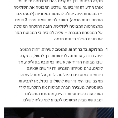
מקרה הביטוח, וכן במקרים בהם המבטחת ידעה על
אותו מידע רפואי בשעה שרכש המבוטח את הפוליסה
– המבטחת אינה יכולה להתנער מאחריות (למעט אם
הוכחה כוונת מרמה). חשוב לדעת שאם עברו 3 שנים
מהצטרפות המבוטח לפוליסה, חובת ההוכחה המוטלת
על המבטחת מוגברת – עליה להוכיח כי המבוטח הפר
את חובת הגילוי בכוונת מרמה.
מחלוקת בדבר זהות המוטב:
לעיתים, זהות המוטב
אינה ברורה, או נתונה לפרשנות
.
כך למשל, במקרה
שבו מבוטח הגדיר את אשתו כמוטבת בפוליסה, אך
לימים, טרם פטירתו התגרש ולו יורשים שאינם
רשומים כמוטבים בפוליסה. לרוב, על מנת להימנע
ממצב שבו היא נדרשת לתשלום כפול, או לתביעות
משפטיות, מעבירה חברת הביטוח את ההכרעה לידי
הערכאות השיפוטיות. דהיינו, מתנערת מתשלום
ומבקשת מבית המשפט לקבוע למי עליה לשלם.