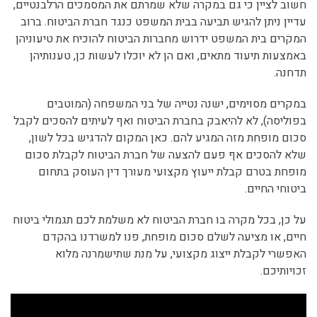
חשוב לציין כי גם במקרה שלא שמרתם את המסמכים הרלבנטיים,
עדיין ניתן להגיש תביעה בבית המשפט כנגד חברת הביטוח. ברוב
המקרים בית המשפט ידרוש מחברות הביטוח להוכיח את טיעוניהן
באמצעות תיעוד מתאים, ואם הן לא יוכלו לעשות כן, טענותיהן
תדחנה.
במקרים מסוימים, ישנה נטייה של בני המשפחה (המוטבים
בפוליסה), לא להיאבק בחברת הביטוח ואף לעיתים להסכים לקבל
סכום מופחת מזה המגיע להם. כאן המקום להדגיש בכל לשון,
שלא להסכים אף פעם להצעה של חברת הביטוח לקבלת סכום
מופחת בטרם קבלת ייעוץ מקצועי מעורך דין העוסק בתחום
ביטוחי החיים.
על כן, בכל מקרה בו חברת הביטוח לא משלמת לכם תגמולי ביטוח
חיים, או מציעה לשלם סכום מופחת, פנו למשרדנו בהקדם
האפשרי לקבלת ייצוג מקצועי, על מנת שתישמרנה מלוא
זכויותיכם.