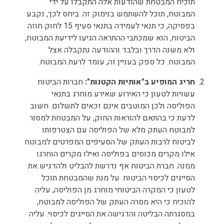
תוכיח המבטחת שהודעות אלה התקבלו על ידי
המבוטח, תוכל להשתמש בנימוק זה. ביחס לכך, נקבע
בפסיקה, כי תנאי לעמידה בתנאי סעיף 15 לחוק חוזה
הביטוח, הוא שמכתבי ההתראה הגיעו לידיעת המבוטח,
ולא משנה הדרך ובלבד וההודעה נתקבלה אצל
המבוטח. כל ספק בעניין זה, עומד לרעת המבוטח.
חריג המופיע ב"אותיות הקטנות":
חברות הביטוח
עשויות לטעון כי האירוע שאירע מוחרג בתנאי
הפוליסה ולכן המוטבים אינם זכאים לתשלום. חשוב
לדעת כי בהתאם להוראות החוק, על המבטחת למסור
למבוטח העתק מלא של הפוליסה עם הצטרפותו
לביטוח לרבות העתק של הסעיפים המפרטים למבוטח
אילו מקרים מכוסים בפוליסה ואילו מקרים הוחרגו
ממנה. חברת הביטוח אף נדרשת להבליט ולהדגיש את
הסייגים לכיסוי הביטוח. על מנת שהמבטחת תוכל
לטעון כי המקרה הביטוחי מוחרג מן הפוליסה, עליה
להוכיח כי היא מסרה העתק של הפוליסה למבוטח,
במסגרתה הבליטה והדגישה את הסייגים לכיסוי. עליה