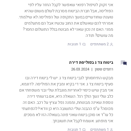
אני זקוק לטיפול רפואי שאפשר לקבל החזר עליו לפי
הפוליסה, אבל חברת הביטוח מסרבת לשלם משום שהיא
טוענת שחודשיים במשך התקופה של הפוליסה לא שילמתי.
אמרתי להם שאשלם את החוב עכשיו אבל הם מתעלמים
ממני. האם זה נכון שאני לא מבוטח בגלל התשלום החסר?
מה עושים? תודה
2
משתתפים
1
תגובות
ביטוח צד ג בפוליסת דירה
רחמים ששון
|
26.03.2024
מבקש התיחסותך לגבי ביטוח צד ג. יש לי ביטוח דירה ובו
סעיף ביטוח צד ג. אני די בקיא ומבין את הפוליסה. לדוגמא,
אני מבין שיש כיסוי לאחריות מוגבלת שלי ובני משפחתי אם
כלב שלי נשך הולך רגל. השאלה היא, אם ברשותי דירה
נוספת שאינה מבוטחת, וממנה נפל עציץ על רכב. האם זה
מכוסה? ע"פ ההבנה שלי התשובה היא כן וודאי! להפתעתי
כל עו"ד או סוכן ביטוח שאני פונה בשאלה הזו לא מסכים.
אני מופתע. אשמח לקבל את תשובתך.
1
משתתפים
1
תגובות