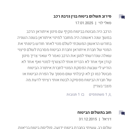
סירוב תשלום ביטוח בגין גניבת רכב
סאלי לוי
|
17.01.2025
הרכב היה מבוטח בביטוח מקיף עם מיגון איתוראן הרכב
במשך שנה ראשונה היה מחובר למינוי איתוראן בשנה השניה
בחודש הראשון המשכתי לשלם מנוי לאחר חודש ביטנתי את
המנוי של חברת איתוראן וחברת הביטוח מסרבת לשלם פיצוי
שאלה שנדרשתי למגן את הרכב נאמר לי שאני צריך מיגון
קודן אף אחד לא הכריח אותי להצטרף למנוי ואף אחד לא
הודיע לי שבעת הפסקת המנוי לחברת איתורה הביטוח
מבוטל כמו כן לא קיבלתי שום מסמך על הפרת הביטוח או
של חברת הביטוח מפסיקה לבטח אותי רציתי לדעת מה
מצבי בעניין
1
משתתפים
1
תגובות
חוב בתשלום הביטוח
דניאל
|
31.12.2015
שלום רב, עשיתי בחברת ביטוח ידועה, פוליסת ביטוח בריאות.