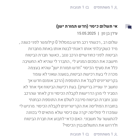
1
משתתפים
1
תגובות
אי תשלום כיסוי (חדש תמורת ישן)
עידן בן נון
|
15.05.2025
שלום רב , רכשתי רכב חדש במסלול 0 קילומטר לפני כשנה ,
מיד כשקיבלתי אותו דאגתי לבטח אותו באחת מחברות
הביטוח. לפני כחודשיים הרכב נגנב , כאשר חברת הביטוח
חישבה את הסכום המגיע לי , התברר לי שהיא לא החשיבה
כלל את סעיף הכיסוי "חדש תמורת ישן" שהיא בעצמה
מכרה לי בעת רכישת הביטוח, בטענה שאני לא עומד
בקריטריונים לקבל את התוספת (הרכב אומנם חדש אך
נחשב יד שנייה ברישיון). בעת רכישת הביטוח אף אחד לא
הסביר לי מהן הדרישות לקבלת הכיסוי ורק לאחר שהרכב
נגנב וחברת הביטוח סירבה לשלם את התוספת הבחנתי
בחוברת הפוליסה את הקריטריונים לקבלת הכיסוי. מרגיש לי
שמכרו לי פוליסה יקרה עם כיסוי שלא מתאים לי בכוונה
להתעשר על חשבוני. האם כדאי לתבוע את חברת הביטוח
ולדרוש את התשלום בגין הכיסוי?
1
משתתפים
1
תגובות