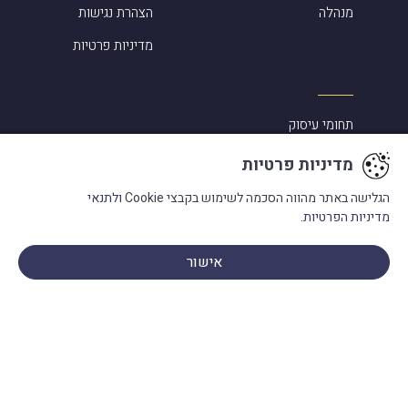
מנהלה
הצהרת נגישות
מדיניות פרטיות
תחומי עיסוק
סיפורי הצלחה
מדיניות פרטיות
אלמוג שפירא ביקורות
הגלישה באתר מהווה הסכמה לשימוש בקבצי Cookie
ולתנאי
מדיניות הפרטיות.
מעורבות בקהילה
מילון מונחים
אישור
פנו אלינו
בתקשורת