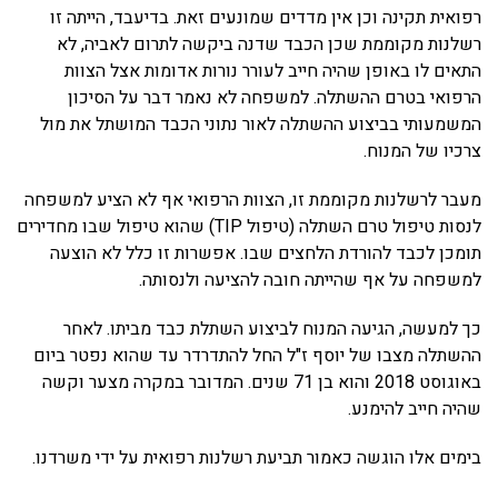
רפואית תקינה וכן אין מדדים שמונעים זאת. בדיעבד, הייתה זו
רשלנות מקוממת שכן הכבד שדנה ביקשה לתרום לאביה, לא
התאים לו באופן שהיה חייב לעורר נורות אדומות אצל הצוות
הרפואי בטרם ההשתלה. למשפחה לא נאמר דבר על הסיכון
המשמעותי בביצוע ההשתלה לאור נתוני הכבד המושתל את מול
צרכיו של המנוח.
מעבר לרשלנות מקוממת זו, הצוות הרפואי אף לא הציע למשפחה
לנסות טיפול טרם השתלה (טיפול TIP) שהוא טיפול שבו מחדירים
תומכן לכבד להורדת הלחצים שבו. אפשרות זו כלל לא הוצעה
למשפחה על אף שהייתה חובה להציעה ולנסותה.
כך למעשה, הגיעה המנוח לביצוע השתלת כבד מביתו. לאחר
ההשתלה מצבו של יוסף ז"ל החל להתדרדר עד שהוא נפטר ביום
באוגוסט 2018 והוא בן 71 שנים. המדובר במקרה מצער וקשה
שהיה חייב להימנע.
בימים אלו הוגשה כאמור תביעת רשלנות רפואית על ידי משרדנו.