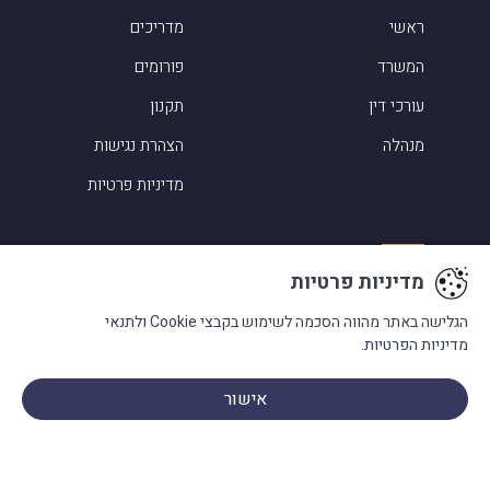
ראשי
מדריכים
המשרד
פורומים
עורכי דין
תקנון
מנהלה
הצהרת נגישות
מדיניות פרטיות
תחומי עיסוק
מדיניות פרטיות
סיפורי הצלחה
הגלישה באתר מהווה הסכמה לשימוש בקבצי Cookie
ולתנאי
מדיניות הפרטיות.
אלמוג שפירא ביקורות
מעורבות בקהילה
אישור
פנו אלינו
מילון מונחים
בתקשורת