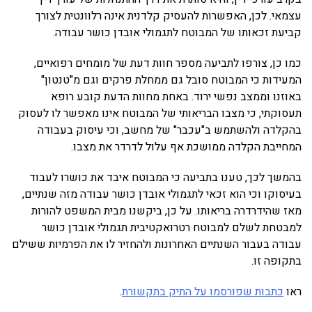
עצמאי. לכן, האפשרות להעסיק קלדנית אינה רלוונטית לצורך
קביעת זכאותו של המבוטח לתגמולי אובדן כושר עבודה.
כמו כן, צורפו לתביעה מספר חוות דעת של מומחים רפואיים,
המעידות כי המבוטח סובל גם ממחלת פרקים וגם מ"טנטון"
באוזנו וממצב נפשי ירוד. באחת מחוות הדעת קובע רופא
תעסוקתי, כי מצבו הבריאותי של המבוטח אינו מאפשר לו לעסוק
בהקלדה ולהשתמש ב"עכבר" של מחשב, וכי עיסוק בעבודה
המחייבת הקלדה ממושכת אף עלול לדרדר את מצבו.
בהמשך לכך, טענו בתביעה כי המבוטח איבד את כושרו לעבוד
בעיסוקו וכי הוא זכאי לתגמולי אובדן כושר עבודה מזה שנתיים,
מאז שהידרדרה בריאותו. על כן, ביקשנו מבית המשפט להורות
למבטחת לשלם למבוטח רטרואקטיבית תגמולי אובדן כושר
עבודה בעבור השנתיים האחרונות ולהחזיר לו את הפרמיות ששילם
בתקופה זו.
ראו
כתבות שפורסמו על התיק בתקשורת
.