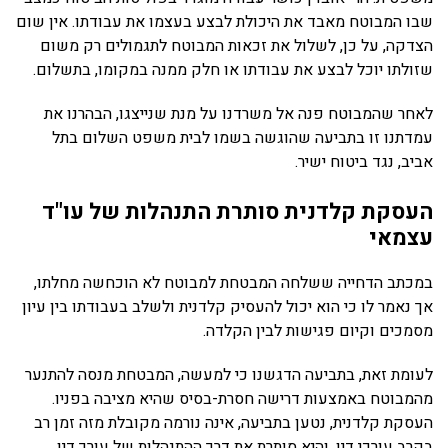
שבו המבוטח מאבד את היכולת לבצע בעצמו את עבודתו. אין שום
הצדקה, על כן, לשלול את זכאות המבוטח לתגמולים רק משום
שזולתו יוכל לבצע את עבודתו או חלק ממנה במקומו, בתשלום.
לאחר שהמבוטח פנה אל משרדנו על מנת שנייצגו, הבהרנו את
עמדתנו זו בתביעה שהוגשה בשמו לבית משפט השלום בתל
אביב, נגד ביטוח ישיר.
העסקת קלדנית סותרת התנהלות של עו"ד
עצמאי
במכתב הדחייה ששלחה המבטחת למבוטח לא הוכחשה מחלתו,
אך נאמר לו כי הוא יכול להעסיק קלדנית ולשלב בעבודתו בין עיון
מסמכים וקיום פגישות לבין הקלדה.
לעומת זאת, בתביעה הדגשנו כי למעשה, המבטחת מנסה להתנער
מהמבוטח באמצעות דרישה חסרת-בסיס שהיא מציבה בפניו.
העסקת קלדנית, נטען בתביעה, אינה נורמה מקובלת מזה זמן רב
בקרב עורכי דין, והיא סותרת את דרך ההתנהלות של עורך דין