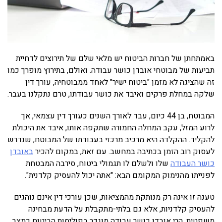
באמתחתן של חברות הביטוח יש מלאי שלם של תירוצים לדחיית
תביעות של מבוטחי אובדן כושר עבודה. ואולם, בתירוץ מופרך כמו
זה שהציגה לא מזמן "ביטוח ישיר" לאחד ממבוטחיה, עורך דין
שלקה במחלת פרקים ואיבד את כושר עבודתו, טרם נתקלנו בעבר.
המבוטח, בן 44 כיום, עבד לאורך השנים כעורך דין עצמאי, אך
לרוע המזל, עקב המחלה החמורה שתקפה אותו, איבד את היכולת
להקליד. ההקלדה היא מרכיב מרכזי בעבודתו של המבוטח, שנדרש
לעסוק רוב הזמן בכתיבה במחשב. עם זאת, במקום להכיר
באובדן
כושר העבודה
שלו ולשלם לו תגמולי ביטוח, סירבה המבטחת
לפנייתו מהנימוק המקומם הבא: "אתה יכול להעסיק קלדנית".
טענה זו אינה רק מנותקת מהמציאות, שכן עורכי דין אינם נוהגים
להעסיק קלדניות, אלא גם בלתי-מתקבלת על הדעת מבחינה
משפטית. הרי אובדן כושר עבודה מוגדר בפוליסות הביטוח כמצב