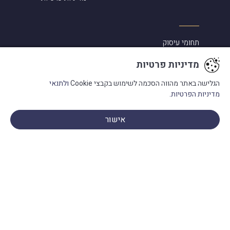
תחומי עיסוק
סיפורי הצלחה
מדיניות פרטיות
אלמוג שפירא ביקורות
הגלישה באתר מהווה הסכמה לשימוש בקבצי Cookie
ולתנאי
מדיניות הפרטיות.
מעורבות בקהילה
מילון מונחים
אישור
פנו אלינו
בתקשורת