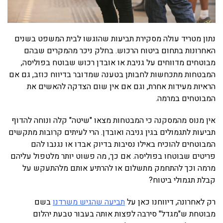
נתון מטריד עולה מסקירת תביעות שהוגשו לבית המשפט בשנים
האחרונות בתחום ביטוח הרכוש. בחלק ניכר מהמקרים שבהם
מבוטחים מדווחים על גניבת או אובדן רכוש שבוטח בפוליסה,
המבטחות מתכחשות לחבותן בטענה שמדובר בדיווח כוזב, גם אם
הראיות מעידות אחרת, וגם אם אין שום הצדקה להאשים את
המבוטחים במרמה.
אין מנוס מהמסקנה כי המבטחות מצאו "שיטה" קלה ונוחה להדוף
תביעות לתגמולים בגין גניבה ואובדן. הרי לעיתים קרובות מתקשים
המבוטחים להוכיח באילו נסיבות בדיוק אבדו או נגנבו להם
פריטים שבוטחו בפוליסה. אם כך, מה פשוט יותר מלטפול עליהם
מרמה וכך להתחמק מתשלום או להרתיע אותם מלהתעקש על
קבלת תגמולי ביטוח?
רק לאחרונה, דיווחנו כאן על
תביעה שהגיש משרדנו
בשם
מבוטחת ש"מגדל" סירבה לפצות אותה בעבור טבעת יהלום