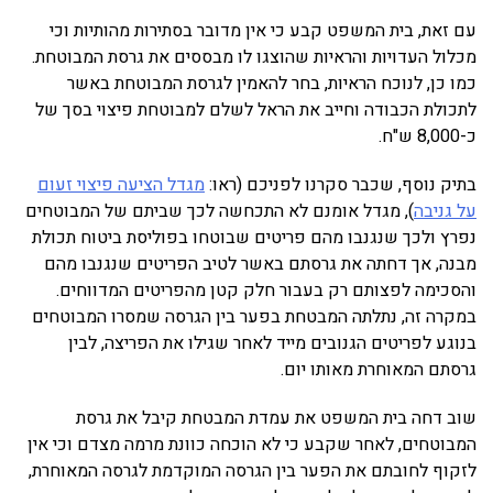
עם זאת, בית המשפט קבע כי אין מדובר בסתירות מהותיות וכי
מכלול העדויות והראיות שהוצגו לו מבססים את גרסת המבוטחת.
כמו כן, לנוכח הראיות, בחר להאמין לגרסת המבוטחת באשר
לתכולת הכבודה וחייב את הראל לשלם למבוטחת פיצוי בסך של
כ-8,000 ש"ח.
בתיק נוסף, שכבר סקרנו לפניכם (ראו:
מגדל הציעה פיצוי זעום
על גניבה
), מגדל אומנם לא התכחשה לכך שביתם של המבוטחים
נפרץ ולכך שנגנבו מהם פריטים שבוטחו בפוליסת ביטוח תכולת
מבנה, אך דחתה את גרסתם באשר לטיב הפריטים שנגנבו מהם
והסכימה לפצותם רק בעבור חלק קטן מהפריטים המדווחים.
במקרה זה, נתלתה המבטחת בפער בין הגרסה שמסרו המבוטחים
בנוגע לפריטים הגנובים מייד לאחר שגילו את הפריצה, לבין
גרסתם המאוחרת מאותו יום.
שוב דחה בית המשפט את עמדת המבטחת קיבל את גרסת
המבוטחים, לאחר שקבע כי לא הוכחה כוונת מרמה מצדם וכי אין
לזקוף לחובתם את הפער בין הגרסה המוקדמת לגרסה המאוחרת,