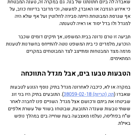
שאבדה לה ביום חתונתנו של בנה. גם במקרה זה, טענה המבטחת
כי אירוע הגניבה או האובדן, למעשה, וכי מדובר בדיווח כוזב, על
אף שגרסת המבוטחת הייתה סבירה לחלוטין ועל אף שלא היה
למגדל ולו בדל יסוד או ראיה לטענתה.
תביעה זו טרם נדונה בבית המשפט, אך תיקים דומים שכבר
הוכרעו, מלמדים כי בית המשפט נוטה להתייחס בחשדנות לטענות
מרמה מצד המבטחות ומתייצב לצד המבוטחים במקרים
המתאימים.
הטבעות טבעו בים, אבל מגדל התווכחה
במקרה או לא, כיכבה לאחרונה מגדל בתיק נוסף הנוגע לטבעות
שאבדו (
תק (קריות) 38059-02-18
). התובעים בתיק היו בני זוג
שביטחו את ביתם ורכושם אצל מגדל. השניים פנו לחברה לאחר
ששתי טבעות שענדה התובעת, שבוטחו בשווי של עשרת אלפים
ש"ח בפוליסה, נעלמו מאצבעה בעת שחייה בים במהלך נופש
באילת.