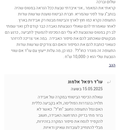
שלום וברכה
קראתי את המאמר , אני איבדתי טבעת ככל הנראה במטוס שהיה
בנתב"ג עוד לפני שהמריא. חברת הביטוח טוענת שרשות שדות
התעופה נקרא כמו חוץ לארץ והביטוח מבטח רק אבידות בארץ.
לאחר שאמרתי להם שאולי הטבעתת נאבדה כבר קודם לכן ואני שמתי
לב רק במטוס שהטבעת לא עלי הם הסכימו להמשיך לתביעה , כרגע הם
מבקשים שאכתוב להם את סיפור האבידה . במה אני צריכה להיזהר
כשאני כותבת להם את הסיפור והאם הם צודקים שרשות שדות
התעופה זה מוגדר כחו"ל? . כמו כן, מה עלות ייעוץ עם עו"ד אם שווי
הטבעת שלי הוא כ-10,000 ש"ח .
הגב
עו"ד רפאל אלמוג
15.05.2025 בשעה
שאלת הכיסוי הביטוחי במקרה של אבידה
תלויה בהגדרות הפוליסה, ולא בקביעה כללית
האם נמל התעופה נחשב "חו"ל". כאשר לא
ברור מתי בדיוק התרחשה האבידה, חשוב
להקפיד לנסח את סיפור המקרה בזהירות,
מבלי להתחייב לעובדות שאינן ודאיות.