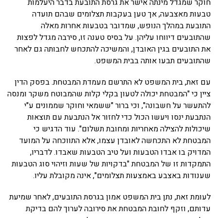
חוקר שמגדל מינתה אישר את גרסת התובעת בדבר היעלמות
טבעות מאצבעה, אך טען בעקבות תצלומים שבהם תועדה
התובעת במהלך הנופש, שמדובר בטבעות אחרות מאלה
שהתובעים דיווחו עליהן. על בסיס טענה זו, סירבה מגדל לפצות
את התובעים בגין האובדן, והמשיכה להתכחש לחבותה גם לאחר
שהתובעים תבעו אותה בבית המשפט.
עם זאת, בית המשפט לא התרשם מעמדת המבטחת. בפסק הדין
ציין כי "המבטחת יכולה לטעון בקלי קלות שהמבוטח משקר ומנסה
להתעשר על חשבונה", וכי ברור "ששמאי וחוקר שממונים ע"י
הנתבעת ינסו ויעשו הכול כדי לחזור אל הנתבעת עם תוצאות
שיכולות להצילה מאחריות ומחובת תשלום". עוד הדגיש כי
המבטחת לא התכחשה לאובדן עצמו, אלא התווכחה על המועד
המדויק בו אבדו הטבעות ועל טיב הטבעות שאבדו. לדבריו,
התמקדות זו של המבטחת "בדקויות של שעות וזיהוי סוג הטבעות
שענודות באצבע באמצעות תצלומים", אינה מקובלת עליו.
לעומת זאת, נתן בית המשפט אמון בגרסת התובעים, לאחר שמיעת
עדותם, וזקף לחובת המבטחת את סירובה לערוך להם בדיקת