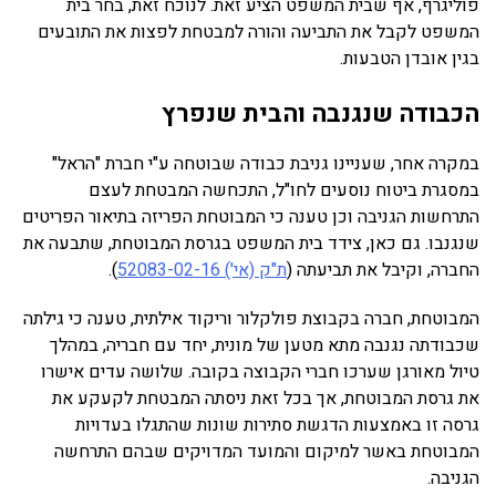
פוליגרף, אף שבית המשפט הציע זאת. לנוכח זאת, בחר בית
המשפט לקבל את התביעה והורה למבטחת לפצות את התובעים
בגין אובדן הטבעות.
הכבודה שנגנבה והבית שנפרץ
במקרה אחר, שעניינו גניבת כבודה שבוטחה ע"י חברת "הראל"
במסגרת ביטוח נוסעים לחו"ל, התכחשה המבטחת לעצם
התרחשות הגניבה וכן טענה כי המבוטחת הפריזה בתיאור הפריטים
שנגנבו. גם כאן, צידד בית המשפט בגרסת המבוטחת, שתבעה את
החברה, וקיבל את תביעתה (
ת"ק (אי') 52083-02-16
).
המבוטחת, חברה בקבוצת פולקלור וריקוד אילתית, טענה כי גילתה
שכבודתה נגנבה מתא מטען של מונית, יחד עם חבריה, במהלך
טיול מאורגן שערכו חברי הקבוצה בקובה. שלושה עדים אישרו
את גרסת המבוטחת, אך בכל זאת ניסתה המבטחת לקעקע את
גרסה זו באמצעות הדגשת סתירות שונות שהתגלו בעדויות
המבוטחת באשר למיקום והמועד המדויקים שבהם התרחשה
הגניבה.