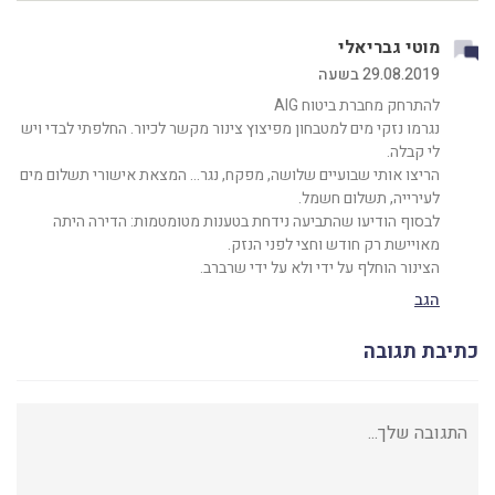
מוטי גבריאלי
29.08.2019 בשעה
להתרחק מחברת ביטוח AIG
נגרמו נזקי מים למטבחון מפיצוץ צינור מקשר לכיור. החלפתי לבדי ויש
לי קבלה.
הריצו אותי שבועיים שלושה, מפקח, נגר… המצאת אישורי תשלום מים
לעירייה, תשלום חשמל.
לבסוף הודיעו שהתביעה נידחת בטענות מטומטמות: הדירה היתה
מאויישת רק חודש וחצי לפני הנזק.
הצינור הוחלף על ידי ולא על ידי שרברב.
הגב
כתיבת תגובה