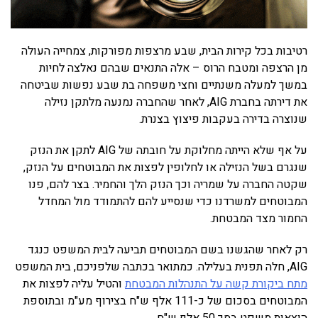
רטיבות בכל קירות הבית, שבע מרצפות מפורקות, צמחייה העולה
מן הרצפה ומטבח הרוס – אלה התנאים שבהם נאלצה לחיות
במשך למעלה משנתיים וחצי משפחה בת שבע נפשות שביטחה
את דירתה בחברת AIG, לאחר שהחברה נמנעה מלתקן נזילה
שנוצרה בדירה בעקבות פיצוץ בצנרת.
על אף שלא הייתה מחלוקת על חובתה של AIG לתקן את הנזק
שנגרם בשל הנזילה או לחלופין לפצות את המבוטחים על הנזק,
שקטה החברה על שמריה וכך הנזק הלך והחמיר. בצר להם, פנו
המבוטחים למשרדנו כדי שנסייע להם להתמודד מול המחדל
החמור מצד המבטחת.
רק לאחר שהגשנו בשם המבוטחים תביעה לבית המשפט כנגד
AIG, חלה תפנית בעלילה. כמתואר בכתבה שלפניכם, בית המשפט
מתח ביקורת קשה על התנהלות המבטחת
והטיל עליה לפצות את
המבוטחים בסכום של כ-111 אלף ש"ח בצירוף מע"מ ובתוספת
הוצאות משפט בסך 50 אלף ש"ח.