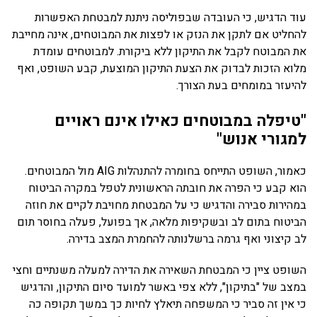
עוד הדגיש, כי העובדה שבפוליסה ניתנת למבטחת האפשרות
להחליט אם לתקן את הנזק או לפצות את המבוטחים, אינה מחייבת
את המבוטח לקבל את התיקון ללא ביקורת. למבוטחים עומדת
מלוא הזכות לבדוק את הצעת התיקון המוצעת, קבע השופט, ואף
להיעזר במומחים בעת הצורך.
"טיפלה במבוטחים כאילו אינם ראויים
למגורי אנוש"
כאמור, השופט התייחס בחומרה להתנהלות AIG מול המבוטחים.
הוא קבע כי הפרה את חובתה הראשונית לטפל במקרה הביטוח
במהירות סבירה והדגיש כי על המבטחת מחויבת לקיים את חוזה
הביטוח בתום לב ובשקיפות מלאה, אך בפועל, פעלה בחוסר תום
לב קיצוני ואף גרמה ברשלנותה להחמרת המצב בדירה.
השופט ציין כי המבטחת השאירה את הדירה למעלה משנתיים וחצי
במצב של "בתיקון", ללא צפי באשר למועד סיום התיקון, והדגיש
כי אין זה סביר כי המשפחה תיאלץ לחיות כך במשך תקופה כה