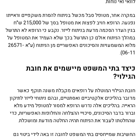
לוואי ואי נוחות.
במקרה אחר, מטופל סבל מכשל בניתוח להסרת משקפיים וראייתו
נפגעה. הרופא חויב לפצות את מטופל בסך של 215,000 ש"ח
בגין העדר הסכמה מדעת בניתוח לייזר. נקבע כי הרופא לא התרשל
במהלך הניתוח אולם כן התרשל בכך שלא העמיד את המטופל על
מלוא המשמעויות והסיכונים האפשריים מן הניתוח (ע"א 26571-
06-11).
כיצד בתי המשפט מיישמים את חובת
הגילוי?
חובת הגילוי המוטלת על רופאים מקבלת משנה תוקף כאשר
מדובר בהליכים אלקטיביים ואסתטיים, ובהם ניתוחי לייזר לתיקון
הראייה. בהליכים אלה נדרש הרופא למסור למטופל מידע מלא
וברור בדבר הסיכונים, סיכויי ההצלחה והחלופות האפשריות, כדי
שהחלטתו לעבור את הניתוח תהיה החלטה מודעת ומושכלת.
החשיבות שמייחסים בתי המשפט לחובה זו באה לידי ביטוי גם