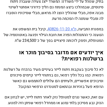
בתיק שנוהל על ידי משרדנו. המשרד ייצג צעירה שעברה ניתוח
סינוסים, שבמהלכו ביצע המנתח גם הליך כירורגי אסתטי לשינוי
מבנה אפה, מבלי שההליך הוצג לה מראש, מבלי שסיכוניו הוסברו
לה ומבלי שנתנה לו הסכמה מדעת.
במסגרת התביעה,
ת"א 40826-11-20
, קיבל בית המשפט את
הטענה כי ההתנהלות הפרה את חובת הגילוי ופגעה באוטונומיה של
המטופלת, ופסק לזכותה פיצויים בסך של כ־234,500 ש"ח.
איך יודעים אם מדובר בסיבוך מוכר או
ברשלנות רפואית?
לא כל סיבוך בעקבות ניתוח לייזר בעיניים מעיד בהכרח על רשלנות
רפואית. כמו בכל הליך רפואי, גם בניתוחי לייזר קיימים סיכונים
וסיבוכים אפשריים, ולעיתים הם עלולים להתממש גם כאשר
הרופא פעל בזהירות ובהתאם לסטנדרט הרפואי המקובל.
עם זאת, כאשר נגרם למטופל נזק לאחר ניתוח לייזר, יש לבחון אם
הנזק נבע מסיכון בלתי נמנע או ממחדל רפואי שניתן היה למנוע.