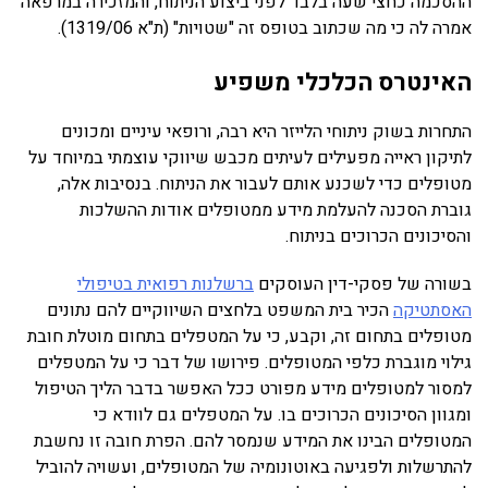
ההסכמה כחצי שעה בלבד לפני ביצוע הניתוח, והמזכירה במרפאה
אמרה לה כי מה שכתוב בטופס זה "שטויות" (ת"א 1319/06).
האינטרס הכלכלי משפיע
התחרות בשוק ניתוחי הלייזר היא רבה, ורופאי עיניים ומכונים
לתיקון ראייה מפעילים לעיתים מכבש שיווקי עוצמתי במיוחד על
מטופלים כדי לשכנע אותם לעבור את הניתוח. בנסיבות אלה,
גוברת הסכנה להעלמת מידע ממטופלים אודות ההשלכות
והסיכונים הכרוכים בניתוח.
בשורה של פסקי-דין העוסקים
ברשלנות רפואית בטיפולי
האסתטיקה
הכיר בית המשפט בלחצים השיווקיים להם נתונים
מטופלים בתחום זה, וקבע, כי על המטפלים בתחום מוטלת חובת
גילוי מוגברת כלפי המטופלים. פירושו של דבר כי על המטפלים
למסור למטופלים מידע מפורט ככל האפשר בדבר הליך הטיפול
ומגוון הסיכונים הכרוכים בו. על המטפלים גם לוודא כי
המטופלים הבינו את המידע שנמסר להם. הפרת חובה זו נחשבת
להתרשלות ולפגיעה באוטונומיה של המטופלים, ועשויה להוביל