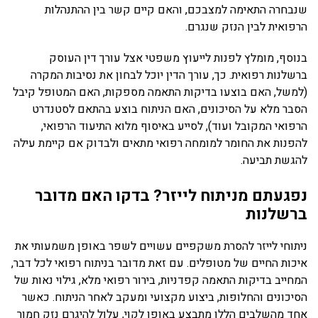
שנבחרה התאימה למצבכם, והאם קיים קשר בין ההתנהלות
הרפואית לבין הנזק שנגרם.
בנוסף, מומלץ לפנות לייעוץ משפטי אצל עורך דין העוסק
ברשלנות רפואית. כך, עורך הדין יוכל לבחון את נסיבות המקרה
(למשל, האם בוצעו בדיקות התאמה מספקות, האם המטופל קיבל
הסבר מלא על הסיכונים, האם הניתוח בוצע בהתאם לסטנדרט
הרפואי המקובל ועוד), לסייע באיסוף מלוא התיעוד הרפואי,
להפנות את החומר למומחה רפואי מתאים ולבדוק אם קיימת עילה
להגשת תביעה.
נפגעתם מניתוח לייזר? בדקו האם מדובר
ברשלנות
ניתוחי לייזר להסרת משקפיים עשויים לשפר באופן משמעותי את
איכות החיים של מטופלים. עם זאת מדובר בניתוח רפואי לכל דבר,
המחייב בדיקות התאמה קפדניות, בירור רפואי מלא, גילוי נאות של
הסיכונים והחלופות, ביצוע מקצועי ומעקב לאחר הניתוח. כאשר
אחד מהשלבים הללו מתבצע באופן לקוי, עלול להיגרם נזק חמור