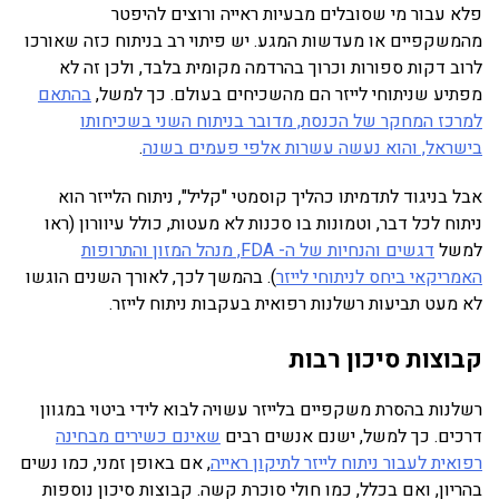
פלא עבור מי שסובלים מבעיות ראייה ורוצים להיפטר
מהמשקפיים או מעדשות המגע. יש פיתוי רב בניתוח כזה שאורכו
לרוב דקות ספורות וכרוך בהרדמה מקומית בלבד, ולכן זה לא
מפתיע שניתוחי לייזר הם מהשכיחים בעולם. כך למשל,
בהתאם
למרכז המחקר של הכנסת, מדובר בניתוח השני בשכיחותו
בישראל, והוא נעשה עשרות אלפי פעמים בשנה
.
אבל בניגוד לתדמיתו כהליך קוסמטי "קליל", ניתוח הלייזר הוא
ניתוח לכל דבר, וטמונות בו סכנות לא מעטות, כולל עיוורון (ראו
למשל
דגשים והנחיות של ה- FDA, מנהל המזון והתרופות
האמריקאי ביחס לניתוחי לייזר
). בהמשך לכך, לאורך השנים הוגשו
לא מעט תביעות רשלנות רפואית בעקבות ניתוח לייזר.
קבוצות סיכון רבות
רשלנות בהסרת משקפיים בלייזר עשויה לבוא לידי ביטוי במגוון
דרכים. כך למשל, ישנם אנשים רבים
שאינם כשירים מבחינה
רפואית לעבור ניתוח לייזר לתיקון ראייה
, אם באופן זמני, כמו נשים
בהריון, ואם בכלל, כמו חולי סוכרת קשה. קבוצות סיכון נוספות