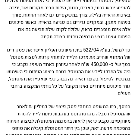
ספציפי, למטופל בניתוחי לייזר יש להסביר כי לאחר הניתוח עלולים
להופיע יובש כרוני, כאבים, סנוור, הילות סביב מקורות אור, ירידה
באיכות הראייה בלילה, צורך במשקפיים גם לאחר הניתוח, צורך
בניתוח מתקן, ובמקרים נדירים גם פגיעה בראייה. כאשר סיכונים
אלה אינם מוסברים כראוי, עלולה לקום עילת תביעה גם אם
הניתוח עצמו בוצע מבחינה טכנית בצורה תקינה.
כך למשל, בע"א 522/04 בית המשפט העליון אישר את פסק דינו
של המחוזי שחייב את מרכז הלייזר לניתוחי קרנית לפצות מטופל
בסך של כ- 450,000 ש"ח לאחר עיוורון באחד מעיניו. נקבע כי
היה על המרכז ליידע את המטופל בטרם ביצוע הניתוח כי השימוש
במכשיר לטיפול בקוצר ראייה כה גבוה, כפי שאפיין את המטופל,
גורר סיכונים מיוחדים ואינו מקובל על כל גורמי המקצוע ברחבי
העולם.
בנוסף, בית המשפט המחוזי פסק פיצוי של כמיליון ₪ לאחר
שהמטופלת סבלה מקרטוקונוס בעקבות ניתוח לייזר להסרת
משקפיים. נקבע כי אין לראות בהסכמת המטופלת לביצוע הניתוח
כהסכמה מדעת. זאת, שכן בין היתר המטופלת קיבלה את טופס