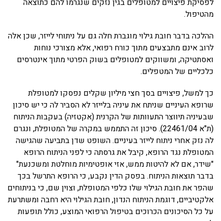
לפסיקת פיצויים למטופלים בגין נזקים שנגרמו להם כתוצאה
מהטיפול.
ההלכה בדבר חובת גילוי מוגברת חלה גם על ניתוחי לייזר, שכן אלה
לרוב אינם מתבצעים מתוך כורח רפואי, אלא מצורכי נוחות
ואסתטיקה, ומשווקים למטופלים בשוק הפרטי מתוך אינטרסים
כלכליים של המטפלים.
כך למשל, פיצויים בסך חצי מיליון שקלים נפסקו למטופלת
שרופא העיניים שניתח את עיניה בלייזר לא הסביר לה כי יש סיכון
שבעיניה תיווצר התעוותות של הקרנית (אקטזיה) בעקבות הניתוח
(ת"א 22461/04). סיכון זה התממש במקרה של המטופלת, ונגרם
לה נזק אחרי ניתוח לייזר בעיניים. השופט שדן בתביעה שהגישה
המטופלת נגד הרופא, קיבל את גרסתה כי לפני הניתוח הרופא
"שידר, אם לא להיטות ממש, אזי אופטימיות מוחלטת ומשכנעת"
בדבר תוצאות הניתוח. בפסק הדין נקבע, כי הרופא התרשל בכך
שהפר את חובת הגילוי שלו כלפי המטופלת, וצוין שם, כי בניתוחים
אלקטיביים, דוגמת הניתוח הנדון, חובת הגילוי היא רחבה ומשתרעת
על כל הסיכונים הכרוכים בטיפול הרפואי המוצע, כולל תופעות