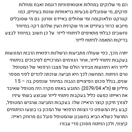
הם מי שלוקים במחלות אוטואימוניות דוגמת זאבת ומחלות
פרקים, מי שסובלים מבעיות בריאותיות שונות בעיניים, כמו
קטרקט וגלאוקומה ומי שחולים באיידס וסרטן. גם מי שסובלים
מיובש כרוני בעיניים או מי שקרנית העין שלהם דקה במיוחד
נחשבים כבלתי מתאימים לניתוחי לייזר. על כן חשוב במיוחד לבצע
בדיקות התאמה לניתוח לייזר.
יתרה מכך, כפי שעולה מתביעות הרשלנות רפואית הרבות המוגשות
בעקבות ניתוחי לייזר, אחד הגורמים המרכזיים לסיבוכים בניתוחי
לייזר היא הימנעות מבירור הולם של מצבו הרפואי של המטופל
טרם הניתוח. המחשה לכך היא תביעה שזכתה להדים לפני מספר
שנים, בגלל סכום הפיצויים הגבוה במיוחד שנפסק בה – 1.5
מיליון ₪ (ת"א 2079/04). התובע באותו מקרה היה מטופל שאיבד
את ראייתו כמעט כליל בעקבות ניתוחי לייזר שבוצע בשתי עיניו
לצורך תיקון קוצר הראייה שלו. בעקבות התביעה שהגיש המטופל,
קבע בית המשפט כי הצוות הרפואי של המכון בו בוצעו הניתוחים
התרשל כשלא הביא בחשבון שהמטופל סובל גם מרוחק ראייה
קיצוני, ולכן הניתוח מסוכן מדי עבורו.