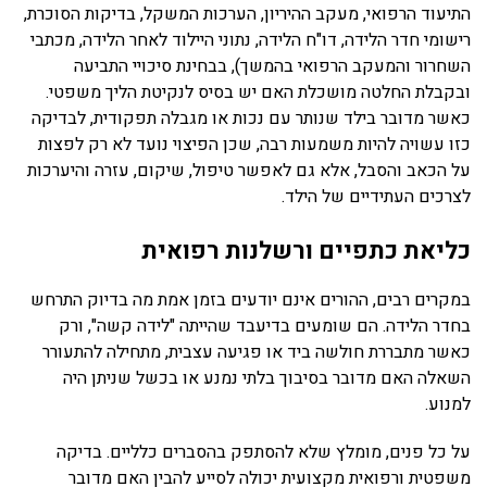
התיעוד הרפואי, מעקב ההיריון, הערכות המשקל, בדיקות הסוכרת,
רישומי חדר הלידה, דו"ח הלידה, נתוני היילוד לאחר הלידה, מכתבי
השחרור והמעקב הרפואי בהמשך), בבחינת סיכויי התביעה
ובקבלת החלטה מושכלת האם יש בסיס לנקיטת הליך משפטי.
כאשר מדובר בילד שנותר עם נכות או מגבלה תפקודית, לבדיקה
כזו עשויה להיות משמעות רבה, שכן הפיצוי נועד לא רק לפצות
על הכאב והסבל, אלא גם לאפשר טיפול, שיקום, עזרה והיערכות
לצרכים העתידיים של הילד.
כליאת כתפיים ורשלנות רפואית
במקרים רבים, ההורים אינם יודעים בזמן אמת מה בדיוק התרחש
בחדר הלידה. הם שומעים בדיעבד שהייתה "לידה קשה", ורק
כאשר מתבררת חולשה ביד או פגיעה עצבית, מתחילה להתעורר
השאלה האם מדובר בסיבוך בלתי נמנע או בכשל שניתן היה
למנוע.
על כל פנים, מומלץ שלא להסתפק בהסברים כלליים. בדיקה
משפטית ורפואית מקצועית יכולה לסייע להבין האם מדובר