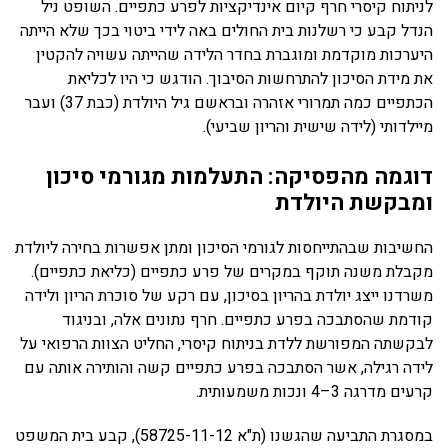
לניתוח קיסרי חרף קיום אינדיקציות לפרע כתפיים. השופט ניל
הנדל קבע כי רשלנות בית החולים באה לידי ביטוי בכך שלא הייתה
היערכות מוקדמת ומוגברת בחדר הלידה שהייתה עשויה להקטין
את מידת הסיכון להתרחשות הסיבוך. הודגש כי היו לכליאת
הכתפיים כמה תמרורי אזהרה ובראשם גיל היולדת (כבת 37) ועבר
מיילדותי (לידה שישית והריון שביעי).
דוגמה מהפסיקה: התעלמות מגורמי סיכון
ומבקשת היולדת
החשיבות שבהתייחסות לגורמי הסיכון ומתן אפשרות בחירה ליולדת
מקבלת משנה תוקף במקרים של פרע כתפיים (כליאת כתפיים).
משרדנו ייצג יולדת בהריון בסיכון, עם רקע של סוכרת הריון ולידה
קודמת שהסתבכה בפרע כתפיים. חרף נתונים אלה, ובניגוד
לבקשתה המפורשת ללדת בניתוח קיסרי, החליט הצוות הרפואי על
לידה רגילה, אשר הסתבכה בפרע כתפיים קשה והותירה אותה עם
קרעים מדרגה 3–4 ונכות משמעותית.
במסגרת התביעה שהגשנו (ת"א 58725-11-12), קבע בית המשפט