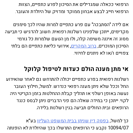
הרפואי ככאלה שמגדילים את הסיכון לפרע כתפיים, הצוות
הרפואי חייב לבצע אבחון ממוקד ומדויק של היולדת והעובר.
אם לידה "הסתבכה" עם פרע כתפיים למרות שהיו לכך סימנים
מקדימים, ייתכן שלפנינו רשלנות רפואית. חשוב להדגיש כי תביעה
מסוג זה איננה משימה קלה, ולו מן הטעם שלמרות כל גורמי
הסיכון המוכרים,
ברוב המקרים
, אירועי כליאת כתפיים הם בלתי
צפויים ו/או לא ניתנים לחיזוי.
אי מתן מענה הולם כעדות לטיפול קלוקל
רשלנות רפואית בפרע כתפיים יכולה להתרחש גם לאחר שהאירוע
החל וככל שלא ניתן מענה רפואי כנדרש. למשל, חילוץ העובר
נעשה באופן רשלני או תהליך קבלת ההחלטות בזמן הקריטי היה
לקוי. ייתכן כי במידה שאלה הם פני הדברים ניתן לבסס כנגד
הרופאים ובית החולים תביעה בגין רשלנות בלידה.
כך למשל,
בפסק דין שניתן בבית המשפט העליון
בע"א
10094/07 נקבע כי הרופאים התרשלו בכך שהיולדת לא הופנתה