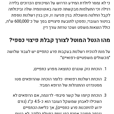
כי לא נמסר ליולדת המידע הדרוש על הסיכונים הכרוכים בלידה
רגילה וכי התעלמות מבקשתה פגעה באוטונומיה שלה וביכולתה
לקבל החלטה מושכלת. בגין פגיעה זו, וכן בגין רשלנות נוספת
בניטור העוברי, נפסקו לתובעת פיצויים בסך של כ־600,000 ש"ח,
כולל הוצאות משפט ושכר טרחת עורך דין.
מהו הנטל המוטל לצורך קבלת פיצוי כספי?
על מנת להוכיח רשלנות בעקבות פרע כתפיים יש לעבור שלושה
"מכשולים משפטיים-רפואיים":
הוכחת נזק שנגרם כתוצאה מפרע כתפיים;
הוכחת רשלנות רפואית- כלומר הוכחה שהרופאים סטו
מסטנדרט ההתנהלות של הרופא הסביר.
הוכחת קיומו של קשר סיבתי- לדוגמה, אם הרופאים לא
השכילו לאבחן שמשקל העובר הוא כ-4.5 ק"ג (גורם
ידוע להיתכנות פרע כתפיים), אך כליאת הכתפיים
נגרמה מסיבה אחרת כמו זווית בתעלת הלידה, לא בטוח