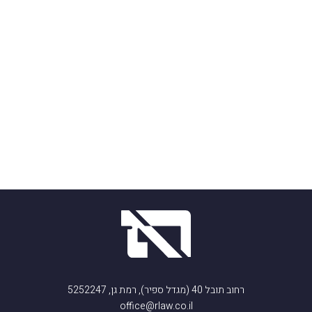
רחוב תובל 40 (מגדל ספיר), רמת גן, 5252247
office@rlaw.co.il