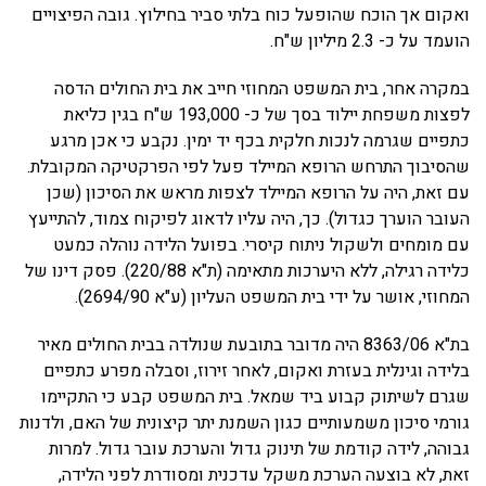
ואקום אך הוכח שהופעל כוח בלתי סביר בחילוץ. גובה הפיצויים
הועמד על כ- 2.3 מיליון ש"ח.
במקרה אחר, בית המשפט המחוזי חייב את בית החולים הדסה
לפצות משפחת יילוד בסך של כ- 193,000 ש"ח בגין כליאת
כתפיים שגרמה לנכות חלקית בכף יד ימין. נקבע כי אכן מרגע
שהסיבוך התרחש הרופא המיילד פעל לפי הפרקטיקה המקובלת.
עם זאת, היה על הרופא המיילד לצפות מראש את הסיכון (שכן
העובר הוערך כגדול). כך, היה עליו לדאוג לפיקוח צמוד, להתייעץ
עם מומחים ולשקול ניתוח קיסרי. בפועל הלידה נוהלה כמעט
כלידה רגילה, ללא היערכות מתאימה (ת"א 220/88). פסק דינו של
המחוזי, אושר על ידי בית המשפט העליון (ע"א 2694/90).
בת"א 8363/06 היה מדובר בתובעת שנולדה בבית החולים מאיר
בלידה וגינלית בעזרת ואקום, לאחר זירוז, וסבלה מפרע כתפיים
שגרם לשיתוק קבוע ביד שמאל. בית המשפט קבע כי התקיימו
גורמי סיכון משמעותיים כגון השמנת יתר קיצונית של האם, ולדנות
גבוהה, לידה קודמת של תינוק גדול והערכת עובר גדול. למרות
זאת, לא בוצעה הערכת משקל עדכנית ומסודרת לפני הלידה,