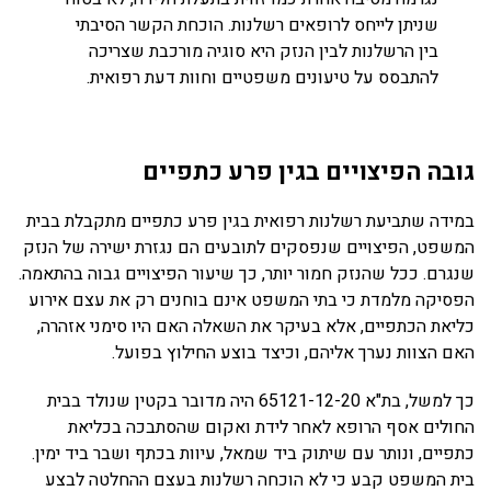
שניתן לייחס לרופאים רשלנות. הוכחת הקשר הסיבתי
בין הרשלנות לבין הנזק היא סוגיה מורכבת שצריכה
להתבסס על טיעונים משפטיים וחוות דעת רפואית.
גובה הפיצויים בגין פרע כתפיים
במידה שתביעת רשלנות רפואית בגין פרע כתפיים מתקבלת בבית
המשפט, הפיצויים שנפסקים לתובעים הם נגזרת ישירה של הנזק
שנגרם. ככל שהנזק חמור יותר, כך שיעור הפיצויים גבוה בהתאמה.
הפסיקה מלמדת כי בתי המשפט אינם בוחנים רק את עצם אירוע
כליאת הכתפיים, אלא בעיקר את השאלה האם היו סימני אזהרה,
האם הצוות נערך אליהם, וכיצד בוצע החילוץ בפועל.
כך למשל, בת"א 65121-12-20 היה מדובר בקטין שנולד בבית
החולים אסף הרופא לאחר לידת ואקום שהסתבכה בכליאת
כתפיים, ונותר עם שיתוק ביד שמאל, עיוות בכתף ושבר ביד ימין.
בית המשפט קבע כי לא הוכחה רשלנות בעצם ההחלטה לבצע