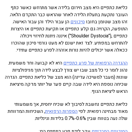
כליאת כתפיים היא מצב חירום בלידה אשר מתרחש כאשר כתף
העובר נתקעת בתעלת הלידה לאחר שהראש כבר התקדם הלאה.
זהו מצב שטומן בחובו
סיכונים
הן עבור הילד והן עבור האישה.
התופעה, הקרויה גם קלע כתפיים או תקיעת כתפיים או היצרות
כתפיים ,("Shoulder Dystocia") איננה ניתנת לחיזוי ויכולה
להתרחש במפתיע. לצד זאת ישנם לא מעט גורמי סיכון שהוכרו
ככאלה אשר יכולים להיות נורות אזהרה לפרע כתפיים עתידי.
ההגדרה הרפואית של פרע כתפיים
היא לא קבועה וחד משמעית.
נהוג לומר כי כל מצב שבו יש צורך לבצע לידה תוך מניפולציות
שונות (מעבר למשיכה עדינה) הוא מצב של כליאת כתפיים. הגדרה
שכיחה נוספת היא לידה שבה קיים פער של יותר מדקה מיציאת
הראש ליציאת הגוף.
כליאת כתפיים נחשבת לסיבוך לא שכיח יחסית, אך משמעותי
מאוד מבחינה רפואית. לפי
הספרות הרפואית
, השכיחות המדווחת
שלה נעה בטווח שבין 0.6%-0.7% בלידות וגינליות.
הסיכונים המרכזיים
עקב לידת פרע כתפיים הם: