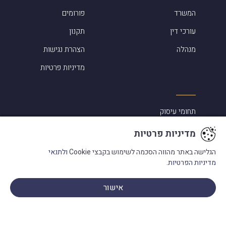
המשרד
פורומים
עורכי דין
תקנון
מנהלה
הצהרת נגישות
מדיניות פרטיות
תחומי עיסוק
סיפורי הצלחה
מדיניות פרטיות
אלמוג שפירא ביקורות
הגלישה באתר מהווה הסכמה לשימוש בקבצי Cookie
ולתנאי
מדיניות הפרטיות.
מעורבות בקהילה
מילון מונחים
אישור
פנו אלינו
בתקשורת