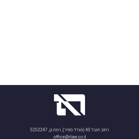
רחוב תובל 40 (מגדל ספיר), רמת גן, 5252247
office@rlaw.co.il