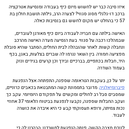
איזו סיבה כבר יש לחשוש מיום כיף בעבודה ומנסיעת אטרקציה
ברכב דו-גלגלי מסוג סגווי? לצערה הרב, גילתה תושבת חולון בת
57 כי בהחלט יש מקום לחשש גם בנסיבות כאלה.
האישה בילתה עם חבריה לעבודה ביום כיף מאורגן לעובדים,
שבמהלכו רכבה על סגווי. בעת הנסיעה מעדה האישה מהרכב
ונחבלה קשות. לאחר שהובהלה לבית החולים, הסתבר שהיא סובלת
מפציעה חמורה. בין השאר נגרמו לה שברים בצלעות, באגן, בכף
היד, חבלות בכתפיים, בברכיים ובירך וכן קרעים בגידים ונזק
בעמוד השדרה.
יתר על כן, בעקבות הטראומה שספגה, התפתחה אצל הנפגעת
פיברומיאלגיה
. מדובר בתסמונת קשה המתבטאת בכאבים כרוניים,
שמסבים סבל רב לחולים ומקשים על תפקודם היומיומי. עקב כך
ועקב החבלות שספגה, נקבעו לנפגעת בביטוח הלאומי 37 אחוזי
נכות צמיתה, ורופא תעסוקתי קבע כי היא איבדה את כושרה
לעבוד.
לנוכח מצבה הקשה, פנתה הנפגעת למשרדנו. הבהרנו לה כי