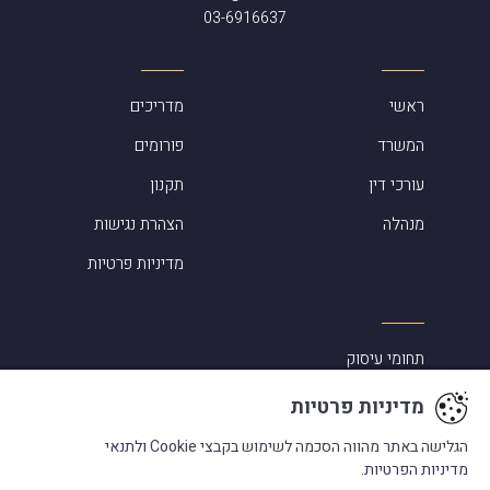
03-6916637
ראשי
מדריכים
המשרד
פורומים
עורכי דין
תקנון
מנהלה
הצהרת נגישות
מדיניות פרטיות
תחומי עיסוק
סיפורי הצלחה
מדיניות פרטיות
אלמוג שפירא ביקורות
הגלישה באתר מהווה הסכמה לשימוש בקבצי Cookie
ולתנאי
מדיניות הפרטיות.
מעורבות בקהילה