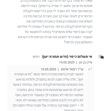
שאני לא עומד בקריטריונים לקבל את התוספת (הרכב
אומנם חדש אך נחשב יד שנייה ברישיון). בעת רכישת
הביטוח אף אחד לא הסביר לי מהן הדרישות לקבלת
הכיסוי ורק לאחר שהרכב נגנב וחברת הביטוח סירבה
לשלם את התוספת הבחנתי בחוברת הפוליסה את
הקריטריונים לקבלת הכיסוי. מרגיש לי שמכרו לי פוליסה
יקרה עם כיסוי שלא מתאים לי בכוונה להתעשר על
חשבוני. האם כדאי לתבוע את חברת הביטוח ולדרוש את
התשלום בגין הכיסוי?
אי תשלום כיסוי (חדש תמורת ישן)
REPLY
עידן בן נון
|
15.05.2025
עו"ד רפאל אלמוג
|
15.05.2025
כאשר חברת ביטוח מוכרת כיסוי מסוג "חדש תמורת
ישן", חלה עליה חובה לנהוג בתום לב ולגלות מראש
את התנאים המהותיים לקבלת הכיסוי, במיוחד כאשר
ידוע לה מראש שהמבוטח אינו עומד בהם. במקרה
שתנאי הכיסוי לא הוסברו לך במעמד הרכישה, ואף
לא ניתן היה להבין מתוכן הפוליסה שאתה לא זכאי
לו – ייתכן שמדובר בהפרה של חובת הגילוי ותום הלב
מצד המבטחת.