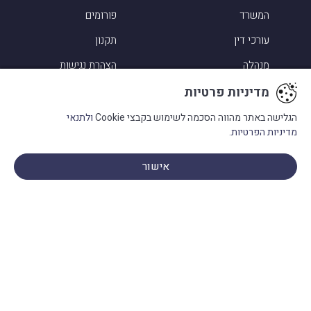
המשרד
פורומים
עורכי דין
תקנון
מנהלה
הצהרת נגישות
מדיניות פרטיות
מדיניות פרטיות
הגלישה באתר מהווה הסכמה לשימוש בקבצי Cookie
ולתנאי
מדיניות הפרטיות.
תחומי עיסוק
אישור
סיפורי הצלחה
פנו אלינו
אלמוג שפירא ביקורות
מעורבות בקהילה
מילון מונחים
בתקשורת