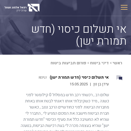
Ski
t
conten
אי תשלום כיסוי (חדש
תמורת ישן)
ראשי
>
דיני ביטוח
>
פורום תביעות ביטוח
אי תשלום כיסוי (חדש תמורת ישן)
REPLY
עידן בן נון
|
15.05.2025
שלום רב , רכשתי רכב חדש במסלול 0 קילומטר לפני
כשנה , מיד כשקיבלתי אותו דאגתי לבטח אותו באחת
מחברות הביטוח. לפני כחודשיים הרכב נגנב , כאשר
חברת הביטוח חישבה את הסכום המגיע לי , התברר לי
שהיא לא החשיבה כלל את סעיף הכיסוי "חדש תמורת
ישן" שהיא בעצמה מכרה לי בעת רכישת הביטוח, בטענה