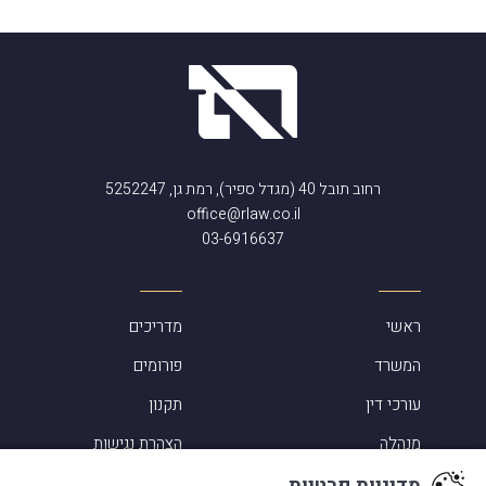
רחוב תובל 40 (מגדל ספיר), רמת גן, 5252247
office@rlaw.co.il
03-6916637
ראשי
מדריכים
המשרד
פורומים
עורכי דין
תקנון
מנהלה
הצהרת נגישות
מדיניות פרטיות