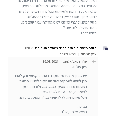
רציתי לשאול, האם אני יכול לתבוע את חברת הביטוח, גם
על עצם הפציעה שהייתה כתוצאה מרשלנות המעסיק,
שלא דאג לציוד מגן ולתקינות הכלים, והן תביעה על נזק
לטווח ארוך. חשוב לציין כי הכוויה בשלבי ההחלמה
מתקדמים, ולדברי הרופא לא אמור להישאר שום נזק.
האם יש עילה לתביעה ?
תודה רבה !
כוויה ממים רותחים ברגל במהלך העבודה
REPLY
ציון רוטבום
|
16.03.2021
עו"ד רפאל אלמוג
|
16.03.2021
ציון שלום,
יש לבחון את פרטי המקרה באופן מקצועי ורק לאחר
מכן להגיע למסקנה באם יש מקום להגיש תביעת
רשלנות נגד המעסיק. כככל, ככל ולא נותר נזק
לצמיתות, תביעה כזו לא כדאית.
מכל מקום, מומלץ להיוועץ בעו"ד העוסק בתחום.
בברכה,
רפאל אלמוג, עו"ד