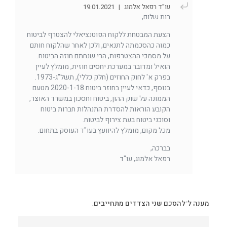
עו"ד רפאל אלמוג
|
19.01.2021
רות שלום,
הצעת המבטחת ללקוח הפוטנציאלי להצטרף לביטוח
כמוה כהסכמתה לתנאים, ולכן לאחר שהלקוח חותם
על מסמכי ההצטרפות, הרי שנחתם חוזה הביטוח.
הואיל ומדובר במערכת יחסים חוזית, מומלץ לעיין
בפרק א' לחוק החוזים (חלק כללי), תשל"ג-1973.
בנוסף, כדאי לעיין בחוזר ביטוח 2020-1-18 מטעם
הממונה על שוק ההון, ביטוח וחסכון במשרד האוצר,
הקובע הוראות להסדרת התנהלות חברות ביטוח
וסוכני ביטוח בעת צירוף לביטוח.
מכל מקום, מומלץ להיוועץ בעו"ד העוסק בתחום.
בברכה,
רפאל אלמוג, עו"ד
מענה ל־להסכם שני הצדדים מתחייבים.