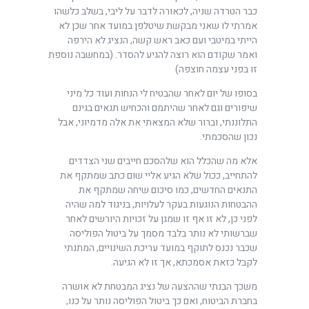
כבר הטרדה שניה, לכאורה לדבר על ליבי, בשלב כלשהו
אמרתי לו שאני מבקשת שיטלפן במועד אחר שכן לא
הייתי במיטבי ועם כאב ראש קשה, הנציג לא הירפה
ואמר שקודם הוא רוצה להגיע להסדר. (במחשבה נוספת
זו בפני עצמה חוצפה)
בסופו של יום לאחר שהבטיח לי הנחות ועוד כל מיני
שיפורים וגם לאחר שהיתמם והכחיש תנאים בגינם
התלוננתי, וברור שלא המצאתי את אלה מדמיוני, אבל
נכון שהסכמתי.
אלא מה שהכלל הוא שלהסכם חייבים שני הצדדים
להתחייב, ככול שלא הגיע אליי שום כתב שמתקף את
התנאים החדשים, כמו סיכום שיחה שמתקף את
ההבטחות הנוגעות בעקר לעלויות, בניגוד למה שהיה
לפני כן, לא זו אף זו שמגן על זכויות היורשים לאחר
שברשותי לא נותר בלבד מסמך על ביטול הפוליסה
שכבר נכנס לתוקף במועד עריכת השינויים, המתנתי
לקבל כזאת אסמכתא, אך זו לא הגיעה.
משכך הבנתי שההצעה של נציג המבטחת לא אושרה
בחברת הביטוח, ואם כך ביטול הפוליסה נותר על כנו,