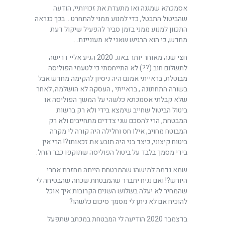
אסמכתא שמגנה ואו מתעדת את זכויותיי, הודעה
שהביטול התבטל, כדי למנוע ממני להתחרט… בכך כנראה
התכוון למנוע ממני בזמן סביר להפעיל שיקול דעת
מחדש, כי הוא הרגיש שאני לא מעוניינת….
חצי שנה מאוחר יותר באוג. 2020 הגיע אליי דרישה
לתשלום חוב (??) לא התייחסתי כי לטעמי הפוליסה
מבוטלת, בראייתי אמנם היה ניסיון להקימה מחדש אבל
בשורה התחתונה , בראייתי , העסקה לא הושלמה, לאחר
שלא קבלתי אסמכתא כלשהי על המשך הפוליסה או
ביטול הביטול שחייב שימצא בידי ולא רק ברשות
המבטחת, הרי להסכם שני צדדים מתחייבים ולא רק
המבוטח מחויב, אילו חס וחלילה היה קורה לי מקרה
ביטוח קיצוני, כיצד בני היה תובע את זכאותו?! הרי אין
בידי מסמך בלבד על ביטול הפוליסה שתוקפו כבר הוחל.
שמא נדמה למישהו שהמבטחת הייתה מחזרת אחרי
היורש?! ואם נניח יתברר שהמבטחת שכחה שהבטיחה לי
שהמחיר לא יעלה בשלוש השנים הקרובות איך אוכל
להוכיח אם לא ניתן לי מסמך סיכום כלשהו?
בדצמבר 2020 הודיעה לי המבטחת במכתב שתפעל