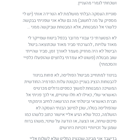
ושכחתי לגמרי מהעניין.
סוגיית העסקה הבלתי מושלמת לא הטרידה אותי (יש לי
מספיק על מה לחשוב) מה גם שלא אני שפניתי בבקשה
כלשהי אל המבטחת, אלא המבטחת שביקשה ממני …
לא הצטערתי כי עבורי מדובר בכפל ביטוח שמייקר לי
מאוד עלויות , להערכתי סביר מאוד שכתוצאה ביטול
הביטול לא היה מחזיק מעמד לאורך זמן, סביר שהייתי
שוב מבטלת (פשוט לא עמדתי בלחצים שהופעלו כלפיי
והסכמתי)
בניגוד למתחייב מביטול הפוליסה, לא פחות בניגוד
להבטחות הנציג בעניין הקטנת עלות הפרמיה החודשית
המשיכה המבטחת למשוך כספים גדולים מכרטיס
האשראי שלי, כאילו לא חלו שינויים, אי לכך פניתי אל
חברת האשראי וביטלתי את ההרשאה לחיוב ונימקתי
שהפוליסה בטלה, שכן למיטב הבנתי העסקה לא
הושלמה, ככול שלא הגיע אליי אישור כתוב כלשהו כמו
סיכום שיחה, או הצעה, או הודעה על שינוי, משהו ברוח
שמגן על זכויותיי וזכויות היורשים.
בדיעבד אני מבינה שהנציג החליט שלא לשלוח אליי