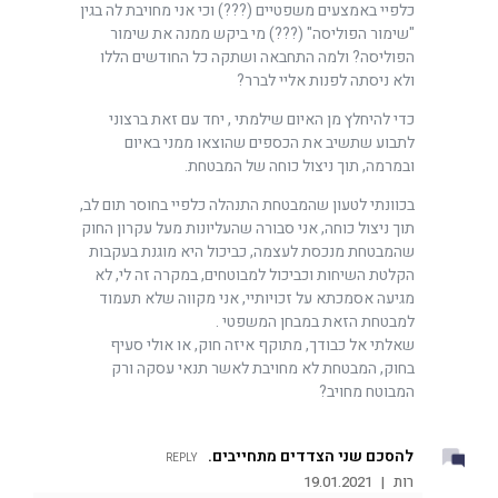
כלפיי באמצעים משפטיים (???) וכי אני מחויבת לה בגין
"שימור הפוליסה" (???) מי ביקש ממנה את שימור
הפוליסה? ולמה התחבאה ושתקה כל החודשים הללו
ולא ניסתה לפנות אליי לברר?
כדי להיחלץ מן האיום שילמתי , יחד עם זאת ברצוני
לתבוע שתשיב את הכספים שהוצאו ממני באיום
ובמרמה, תוך ניצול כוחה של המבטחת.
בכוונתי לטעון שהמבטחת התנהלה כלפיי בחוסר תום לב,
תוך ניצול כוחה, אני סבורה שהעליונות מעל עקרון החוק
שהמבטחת מנכסת לעצמה, כביכול היא מוגנת בעקבות
הקלטת השיחות וכביכול למבוטחים, במקרה זה לי, לא
מגיעה אסמכתא על זכויותיי, אני מקווה שלא תעמוד
למבטחת הזאת במבחן המשפטי .
שאלתי אל כבודך, מתוקף איזה חוק, או אולי סעיף
בחוק, המבטחת לא מחויבת לאשר תנאי עסקה ורק
המבוטח מחויב?
להסכם שני הצדדים מתחייבים.
REPLY
רות
|
19.01.2021