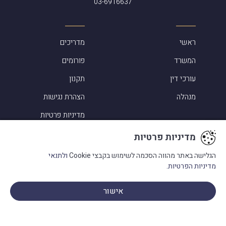
03-6916637
ראשי
מדריכים
המשרד
פורומים
עורכי דין
תקנון
מנהלה
הצהרת נגישות
מדיניות פרטיות
מדיניות פרטיות
הגלישה באתר מהווה הסכמה לשימוש בקבצי Cookie
ולתנאי
תחומי עיסוק
מדיניות הפרטיות.
סיפורי הצלחה
אישור
אלמוג שפירא ביקורות
פנו אלינו
מעורבות בקהילה