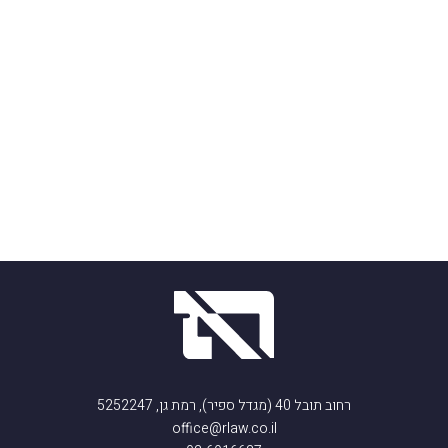
רחוב תובל 40 (מגדל ספיר), רמת גן, 5252247
office@rlaw.co.il