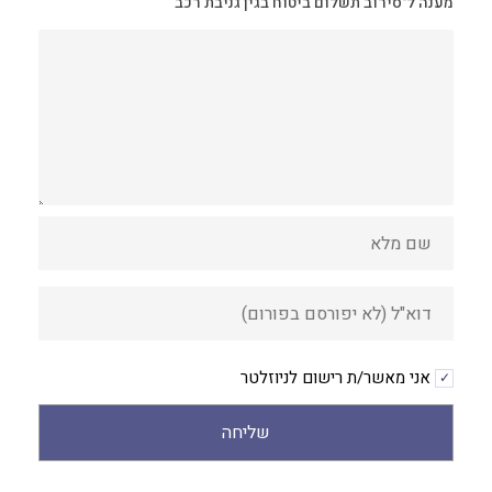
מענה ל־סירוב תשלום ביטוח בגין גניבת רכב
אני מאשר/ת רישום לניוזלטר
שליחה
Alternative: