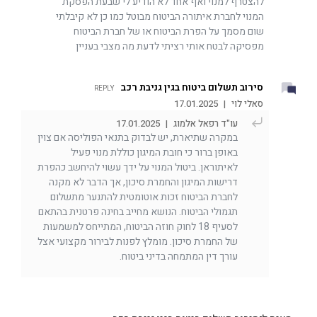
להצטרף למנוי ואף אחד לא הודיע לי שבעת הפסקת
המנוי לחברת איתורה הביטוח מבוטל כמו כן לא קיבלתי
שום מסמך על הפרת הביטוח או של חברת הביטוח
מפסיקה לבטח אותי רציתי לדעת מה מצבי בעניין
סירוב תשלום ביטוח בגין גניבת רכב
REPLY
סאלי לוי
|
17.01.2025
עו"ד רפאל אלמוג
|
17.01.2025
במקרה שתיארת, יש לבדוק בתנאי הפוליסה אם צוין
באופן ברור כי חובת המיגון כוללת מנוי פעיל
לאיתוראן. ביטול המנוי על ידך עשוי להיחשב כהפרת
דרישות המיגון והחמרת סיכון, אך הדבר לא מקנה
לחברת הביטוח זכות אוטומטית להתנער מתשלום
תגמולי הביטוח. הנושא מחייב בחינה פרטנית בהתאם
לסעיף 18 לחוק חוזה הביטוח, המתייחס למשמעות
של החמרת סיכון. מומלץ לפנות לבירור מקצועי אצל
עורך דין המתמחה בדיני ביטוח.