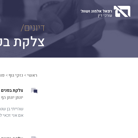
Ski
t
conten
דיונים/
צלקת בפ
ראשי
>
נזקי גוף
>
פור
צלקת בפנים 
יונתן יונתן הף
אם אני זכאי ל