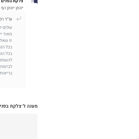
צלקת בפנים 
יונתן יונתן הף
עו"ד רפ
שלום יו
מאוד יי
זו שאל
בכל הנו
בכל הנו
להשתכר.
לביטוח 
בריאות 
מענה ל־צלקת בפני