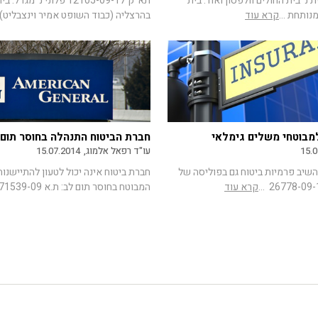
22500-0 פלונית נ' בית החולים וולפסון ואח': בית
תא"ק 12105-09-17 פלוני נ'
נותחת ...
קרא עוד
בהרצליה (כבוד השופט אמיר וינצבליט) ח
מבוטחי משלים גימלאי
חברת הביטוח התנהלה בחוסר תום 
15.0
עו"ד רפאל אלמוג,
15.07.2014
שיב פרמיות ביטוח גם בפוליסה של
חברת ביטוח אינה יכול לטעון להתיישנ
קרא עוד
המבוטח בחוסר תום לב: ת.א 171539-09 ...