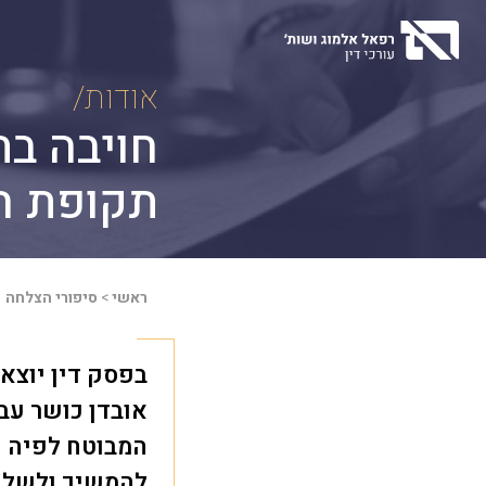
Ski
t
conten
אודות/
חויבה בת
תקופת ה
ראשי
>
סיפורי הצלחה
אובדן כושר עב
המבוטח לפיה י
להמשיך ולשלם 