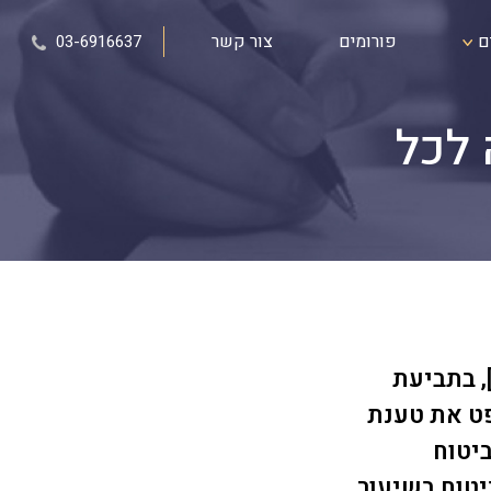
ם
פורומים
צור קשר
03-6916637
 לכל
סק דין יוצא דופן [כבוד השופטת יעל הניג, ת.א 5998-12-11], בתביעת
פט את טענת
יטוח
טוח בשיעור