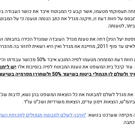
שנת 2009. בהתבסס על חוות דעת זו, תיקנה מגדל את כתב הגנתה וטענה כי על המב
יתר, לטענתה.
טת יעל הניג) דחה את טענת מגדל. העובדה שמגדל הכירה בחבותה וש
ואין היא רשאית לחזור בה מהכרה זו.
בית המשפט אימץ את חוות דעת המומחה מטעמו לפיה 
. עוד קיבל בית המשפט את טענת המבוטח לפיה בנסיבות אלו
יש ליתן 
תגמולי ביטוח בשיעור 50% ולשחררו מפרמיה בשיעור דומה
 את מגדל לשלם למבוטח את כל הוצאות המשפט בהן נשא, לרבות שכ"
המ"ש, הוצאות זימון עדים, הוצאות משרדיות ושכ"ט עו"ד.
ה מקיפה שערכנו בנושא:
"חויבה לשלם למבוטח תגמולים לתקופת העתי
כתבה.