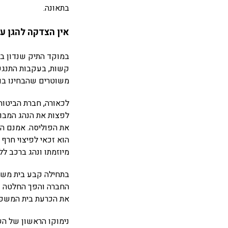
בתאונה.
אין הצדקה להגן על
במוקד התיק שנדון בב
קשות, בעקבות התנגשו
משוטרים שהבחינו בו 
לכאורה, חברת הביטוח
את הפוליסה. אמנם המ
הוא זכאי לפיצוי חרף
מיוזמתו ונהג ברכב לל
בתחילה קבע בית משפט
החברה והפך החלטה ז
את הכרעת בית המשפט
נימוקו הראשון של הש