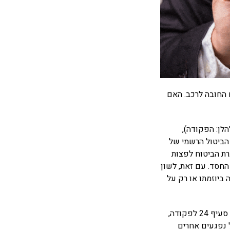
 החובה לרכב. האם
ביטוח רכב מנועי (להלן: הפקודה),
עיף האמור מקנה תקופת חסד של 21 יום ממועד הביטול הרשמי של
רת הביטוח לפצות
החסד. עם זאת, לשון
ביוזמתו או רק על
שניתן בימים אלה הכריע בסוגיה ועל בסיס ניתוח פרשני של סעיף 24 לפקודה,
 נפגעים אחרים