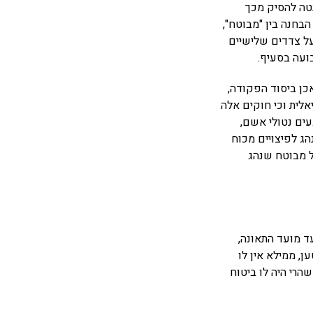
נטה להסיק מכך
. עוד ציין השופט, כי גם בסעיף 24 עצמו קיימת הבחנה בין "מבוטח",
על צדדים שלישיים
ועה בסעיף.
כן ביסוד הפקודה,
אלית וכי חוקים אלה
עים נטולי אשם,
הג לפיצויים מכוח
יף 24 לפקודה אינה חלה על מבוטח שנהג
ד מועד התאונה,
, ממילא אין לו
נזקיו, שהרי היה לו ביטוח