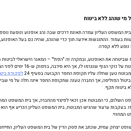
 מי שנהג ללא ביטוח
ית המשפט העליון עמדה תאונת דרכים שבה נהג אופנוע ונוסעת נוספ
ת בעמוד. ההתנגשות אירעה תוך כדי שהנהג, שהיה גם בעל האופנוע, 
נוסע ללא קסדה.
 שביטחה את האופנוע, ובמקרה זה "הפול" – המאגר הישראלי לביטוח ר
לפצות את הנהג המבוטח על נזקי הגוף שנגרמ
בוטח טען שחלה עליו תקופת החסד הקבועה בסעיף 24
לפקודת ביטו
 ביטול הפוליסה, אך החברה טענה שתקופת החסד אינה חלה על מי שבי
א ביטוח תקף.
 השלום, כי המבוטח אכן זכאי לפיצוי מהחברה, אך בית המשפט המחו
ו. בעקבות ערעור שהגיש המבוטח, בית המשפט העליון הכריע אף הוא 
 המחוזי.
ופט יצחק עמית, שכתב את פסק הדין של בית המשפט העליון, התייחס