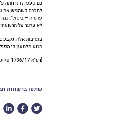
גם טענה זו נדחתה ע"
לחברה כשהגיש את טו
פרמיה – ביטול". כמו
לא ערער על הרשעתו ה
בנסיבות אלה, נקבע ב
מנוע מלטעון כי הפול
[רע"א 1736/17 פלוני נ' המאגר הישראלי לביטוח רכב ("הפול")]
שתפו ברשתות חב