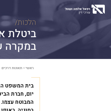
Ski
t
conten
הלכות/
ביטלת את
במקרה ש
ראשי
>
תאונות דרכים
יום, חברת הבי
המבוטח עצמו. ע
בסוגיה, באופן