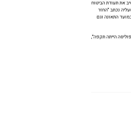
יב את תעודת הביטוח
ליה נכתב "החזר
מועד התאונה וגם
וליסה הייתה תקפה",