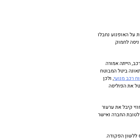
ת על האופנוע נחבלו
ניסה לחמוק
כב, הייתה אמורה
ו לו, אך היא סירבה, בנימוק ש-16 ימים לפני התאונה ביטל המבוטח
ח רכב מנועי
, ולכן
טל את הפוליסה
זי קיבל את ערעור
לטובת החברה ואישר
 ללשון הפקודה.