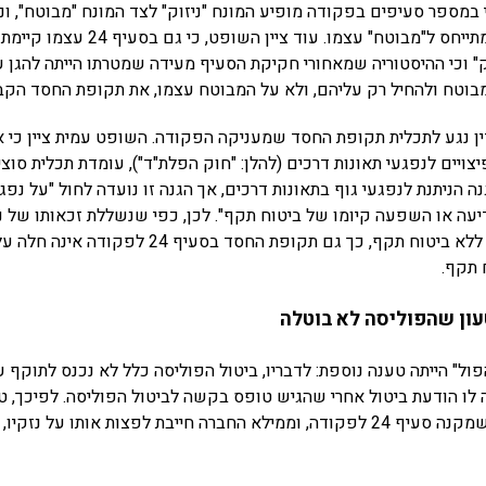
במספר סעיפים בפקודה מופיע המונח "ניזוק" לצד המונח "מבוטח", ו
שהמונח "ניזוק" אינו מתייחס ל"מבוטח" עצמו
וק" וכי ההיסטוריה שמאחורי חקיקת הסעיף מעידה שמטרתו הייתה להגן 
בוטח ולהחיל רק עליהם, ולא על המבוטח עצמו, את תקופת החסד הקב
ן נגע לתכלית תקופת החסד שמעניקה הפקודה. השופט עמית ציין כי א
צויים לנפגעי תאונות דרכים (להלן: "חוק הפלת"ד"), עומדת תכלית סוצי
ה הניתנת לנפגעי גוף בתאונות דרכים, אך הגנה זו נועדה לחול "על נפג
יעה או השפעה קיומו של ביטוח תקף". לכן, כפי שנשללת זכאותו של נ
חוק הפלת"ד, אם נהג ללא ביטוח תקף, כך גם תקופת החסד בסע
 תקף.
ון שהפוליסה לא בוטלה
ל" הייתה טענה נוספת: לדבריו, ביטול הפוליסה כלל לא נכנס לתוקף ע
ו הודעת ביטול אחרי שהגיש טופס בקשה לביטול הפוליסה. לפיכך, טען
צורך בתקופת החסד שמקנה סעיף 24 לפקודה, וממילא החברה חייבת לפצות אותו על 